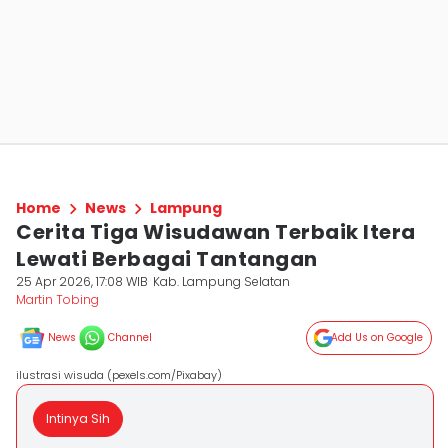
Home
News
Lampung
Cerita Tiga Wisudawan Terbaik Itera
Lewati Berbagai Tantangan
25 Apr 2026, 17:08 WIB
Kab. Lampung Selatan
Martin Tobing
News
Channel
Add Us on Google
ilustrasi wisuda (pexels.com/Pixabay)
Intinya Sih