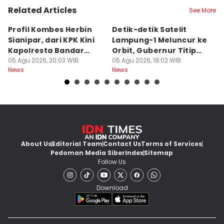
Related Articles
See More
Profil Kombes Herbin
Detik-detik Satelit
L
Sianipar, dari KPK Kini
Lampung-1 Meluncur ke
H
Kapolresta Bandar
Orbit, Gubernur Titip
Ra
Lampung
05 Agu 2026, 20:03 WIB
Pesan
05 Agu 2026, 19:02 WIB
A
05
News
News
Ne
About Us
Editorial Team
Contact Us
Terms of Services
Pedoman Media Siber
Index
Sitemap
Follow Us
Download