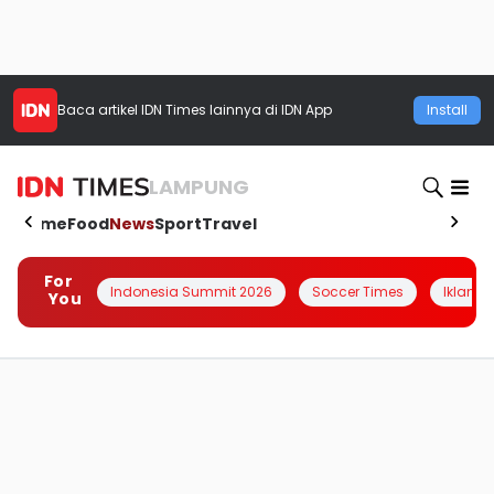
Baca artikel
IDN Times
lainnya di IDN App
Install
LAMPUNG
Home
Food
News
Sport
Travel
For
Indonesia Summit 2026
Soccer Times
Iklanin 
You