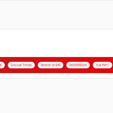
6
Soccer Times
Iklanin di IDN
INSIDENESIA
Yuk Pilih !