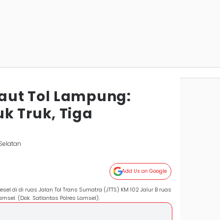
aut Tol Lampung:
k Truk, Tiga
Selatan
Add Us on Google
sel di di ruas Jalan Tol Trans Sumatra (JTTS) KM 102 Jalur B ruas
amsel. (Dok. Satlantas Polres Lamsel).