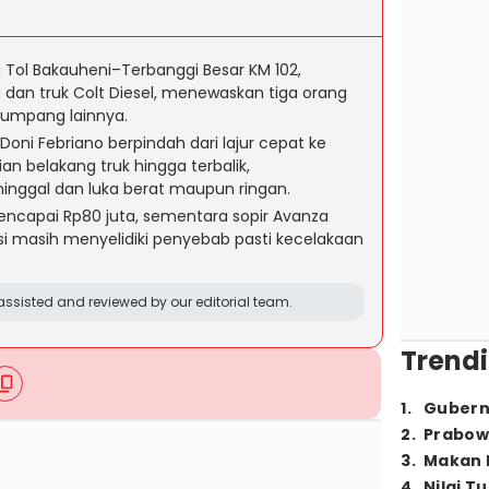
i Tol Bakauheni–Terbanggi Besar KM 102,
dan truk Colt Diesel, menewaskan tiga orang
numpang lainnya.
oni Febriano berpindah dari lajur cepat ke
n belakang truk hingga terbalik,
nggal dan luka berat maupun ringan.
mencapai Rp80 juta, sementara sopir Avanza
i masih menyelidiki penyebab pasti kecelakaan
ssisted and reviewed by our editorial team.
Trendi
1
.
Gubern
2
.
Prabow
3
.
Makan B
4
.
Nilai T