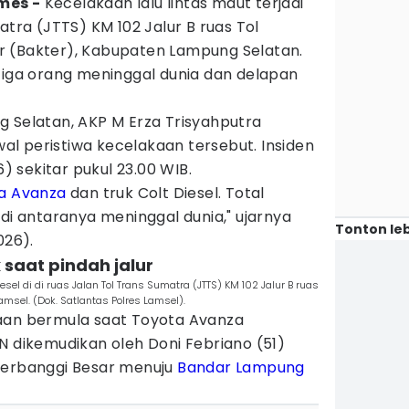
mes -
Kecelakaan lalu lintas maut terjadi
atra (JTTS) KM 102 Jalur B ruas Tol
r (Bakter), Kabupaten Lampung Selatan.
tiga orang meninggal dunia dan delapan
g Selatan, AKP M Erza Trisyahputra
l peristiwa kecelakaan tersebut. Insiden
6) sekitar pukul 23.00 WIB.
a Avanza
dan truk Colt Diesel. Total
 di antaranya meninggal dunia," ujarnya
Tonton leb
026).
 saat pindah jalur
sel di di ruas Jalan Tol Trans Sumatra (JTTS) KM 102 Jalur B ruas
amsel. (Dok. Satlantas Polres Lamsel).
aan bermula saat Toyota Avanza
N dikemudikan oleh Doni Febriano (51)
Terbanggi Besar menuju
Bandar Lampung