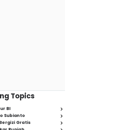
ng Topics
ur BI
o Subianto
ergizi Gratis
ukar Rupiah