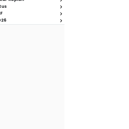
tus
FF
026