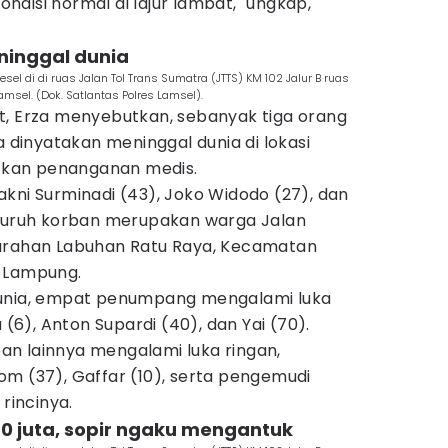
disi normal di lajur lambat," ungkap,
ninggal dunia
sel di di ruas Jalan Tol Trans Sumatra (JTTS) KM 102 Jalur B ruas
amsel. (Dok. Satlantas Polres Lamsel).
t, Erza menyebutkan, sebanyak tiga orang
inyatakan meninggal dunia di lokasi
kan penanganan medis.
kni Surminadi (43), Joko Widodo (27), dan
eluruh korban merupakan warga Jalan
lurahan Labuhan Ratu Raya, Kecamatan
r Lampung.
dunia, empat penumpang mengalami luka
 (6), Anton Supardi (40), dan Yai (70).
n lainnya mengalami luka ringan,
om (37), Gaffar (10), serta pengemudi
 rincinya.
p80 juta, sopir ngaku mengantuk