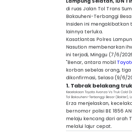
Lampung Selatan, IDN Ti
di ruas Jalan Tol Trans Sum
Bakauheni-Terbanggi Besa
Insiden ini mengakibatkan 
lainnya terluka.
Kasatlantas Polres Lampun
Nasution membenarkan ihwa
ini terjadi, Minggu (7/6/202
"Benar, antara mobil
Toyot
korban sebelas orang, tiga
dikonfirmasi, Selasa (9/6/2
1. Tabrak belakang truk
Kecelakaan Toyota Avanza Vs Truk Cold Die
Tol Bakauheni-Terbanggi Besar (Bakter), L
Erza menjelaskan, kecelak
bernomor polisi BE 1856 AN
melaju kencang dari arah 
melalui lajur cepat.