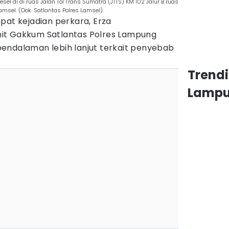
sel di di ruas Jalan Tol Trans Sumatra (JTTS) KM 102 Jalur B ruas
amsel. (Dok. Satlantas Polres Lamsel).
pat kejadian perkara, Erza
it Gakkum Satlantas Polres Lampung
endalaman lebih lanjut terkait penyebab
Trend
Lamp