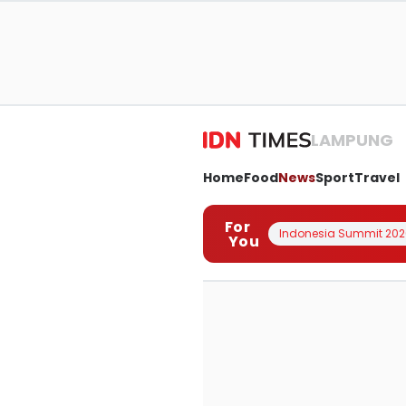
LAMPUNG
Home
Food
News
Sport
Travel
For
Indonesia Summit 202
You