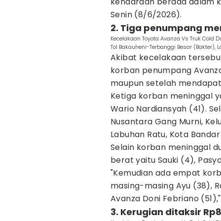
kendaraan berada dalam kon
Senin (8/6/2026).
2. Tiga penumpang me
Kecelakaan Toyota Avanza Vs Truk Cold Die
Tol Bakauheni-Terbanggi Besar (Bakter), L
Akibat kecelakaan tersebu
korban penumpang Avanza d
maupun setelah mendapat
Ketiga korban meninggal ya
Wario Nardiansyah (41). S
Nusantara Gang Murni, Ke
Labuhan Ratu, Kota Banda
Selain korban meninggal 
berat yaitu Sauki (4), Pasya
"Kemudian ada empat korba
masing-masing Ayu (38), R
Avanza Doni Febriano (51),"
3. Kerugian ditaksir R