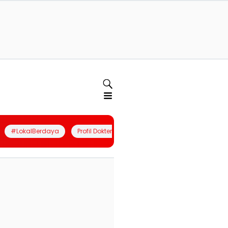
#LokalBerdaya
Profil Dokter
Quiz
Join Community