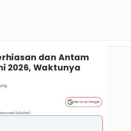
erhiasan dan Antam
i 2026, Waktunya
pung
Add Us on Google
uhammad Saifullah)