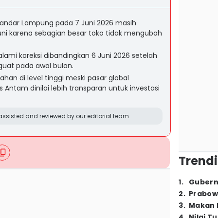
Bandar Lampung pada 7 Juni 2026 masih
ni karena sebagian besar toko tidak mengubah
mi koreksi dibandingkan 6 Juni 2026 setelah
at pada awal bulan.
han di level tinggi meski pasar global
 Antam dinilai lebih transparan untuk investasi
ssisted and reviewed by our editorial team.
Trendi
1
.
Gubern
2
.
Prabow
3
.
Makan B
4
.
Nilai T