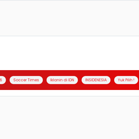
6
Soccer Times
Iklanin di IDN
INSIDENESIA
Yuk Pilih !