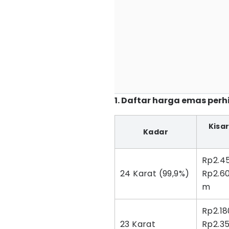
1. Daftar harga emas per
Kisa
Kadar
Rp2.4
24 Karat (99,9%)
Rp2.6
m
Rp2.18
23 Karat
Rp2.3