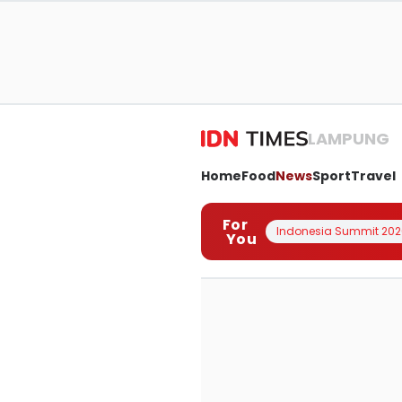
LAMPUNG
Home
Food
News
Sport
Travel
For
Indonesia Summit 202
You