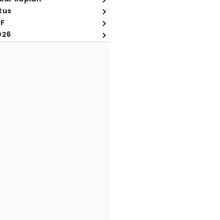
tus
FF
026