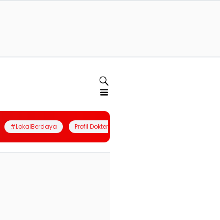
#LokalBerdaya
Profil Dokter
Quiz
Join Community