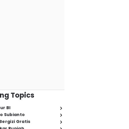
ng Topics
ur BI
o Subianto
ergizi Gratis
ukar Rupiah