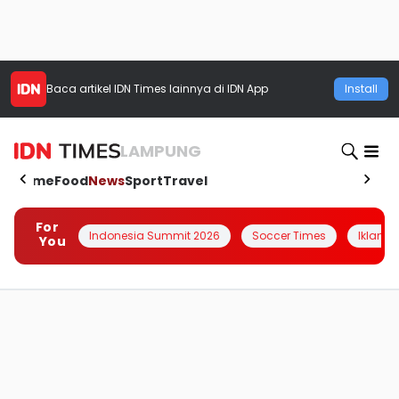
Baca artikel
IDN Times
lainnya di IDN App
Install
LAMPUNG
Home
Food
News
Sport
Travel
For
Indonesia Summit 2026
Soccer Times
Iklanin 
You