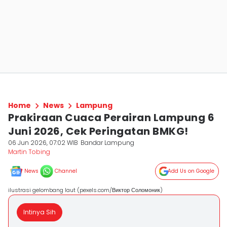
Home
News
Lampung
Prakiraan Cuaca Perairan Lampung 6
Juni 2026, Cek Peringatan BMKG!
06 Jun 2026, 07:02 WIB
Bandar Lampung
Martin Tobing
News
Channel
Add Us on Google
ilustrasi gelombang laut (pexels.com/Виктор Соломоник)
Intinya Sih