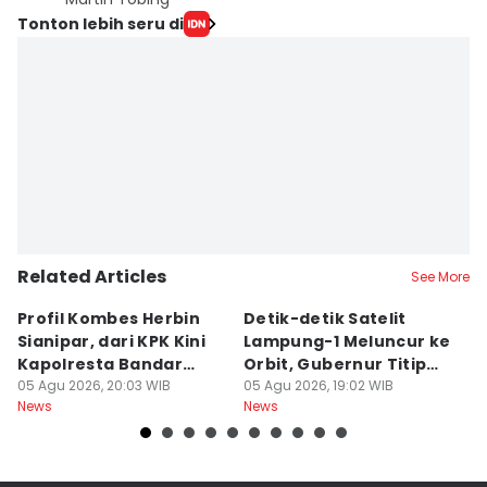
Tonton lebih seru di
Related Articles
See More
Profil Kombes Herbin
Detik-detik Satelit
L
Sianipar, dari KPK Kini
Lampung-1 Meluncur ke
H
Kapolresta Bandar
Orbit, Gubernur Titip
Ra
Lampung
05 Agu 2026, 20:03 WIB
Pesan
05 Agu 2026, 19:02 WIB
A
05
News
News
Ne