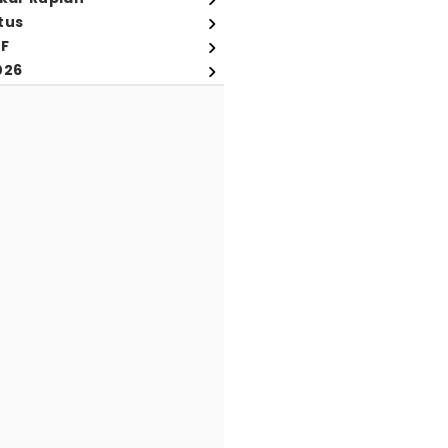
tus
FF
026