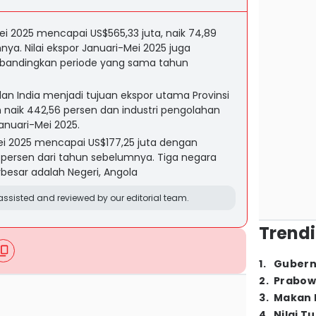
ei 2025 mencapai US$565,33 juta, naik 74,89
ya. Nilai ekspor Januari-Mei 2025 juga
ibandingkan periode yang sama tahun
 dan India menjadi tujuan ekspor utama Provinsi
 naik 442,56 persen dan industri pengolahan
anuari-Mei 2025.
ei 2025 mencapai US$177,25 juta dengan
 persen dari tahun sebelumnya. Tiga negara
besar adalah Negeri, Angola
ssisted and reviewed by our editorial team.
Trendi
1
.
Gubern
2
.
Prabow
3
.
Makan B
4
.
Nilai T