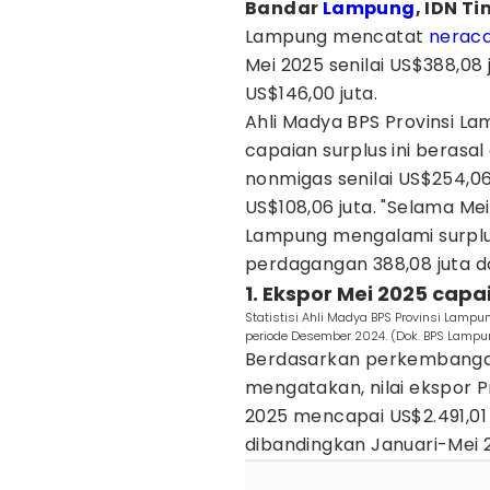
Bandar
Lampung
, IDN T
Lampung mencatat
nerac
Mei 2025 senilai US$388,08 
US$146,00 juta.
Ahli Madya BPS Provinsi L
capaian surplus ini berasa
nonmigas senilai US$254,06
US$108,06 juta. "Selama Me
Lampung mengalami surplus 1
perdagangan 388,08 juta do
1. Ekspor Mei 2025 capa
Statistisi Ahli Madya BPS Provinsi Lamp
periode Desember 2024. (Dok. BPS Lampu
Berdasarkan perkembangan
mengatakan, nilai ekspor 
2025 mencapai US$2.491,01 
dibandingkan Januari-Mei 2