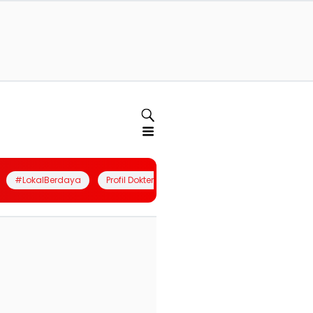
#LokalBerdaya
Profil Dokter
Quiz
Join Community