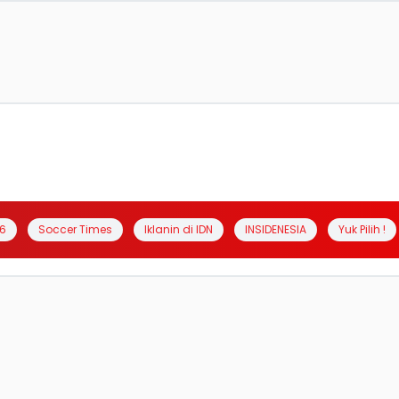
6
Soccer Times
Iklanin di IDN
INSIDENESIA
Yuk Pilih !