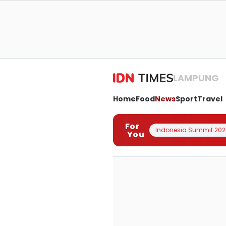
LAMPUNG
Home
Food
News
Sport
Travel
For
Indonesia Summit 202
You