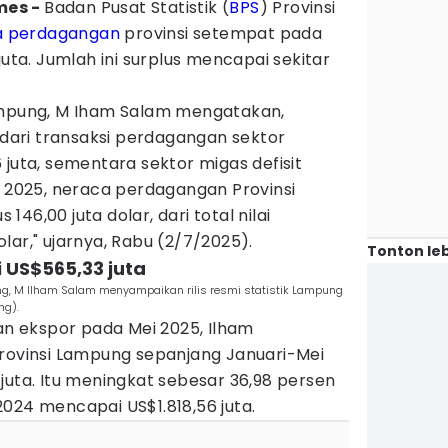
imes -
Badan Pusat Statistik (
BPS
) Provinsi
a perdagangan
provinsi setempat pada
juta. Jumlah ini surplus mencapai sekitar
ampung, M Iham Salam mengatakan,
l dari transaksi perdagangan sektor
 juta, sementara sektor migas defisit
i 2025, neraca perdagangan Provinsi
46,00 juta dolar, dari total nilai
lar," ujarnya, Rabu (2/7/2025).
Tonton leb
i US$565,33 juta
ung, M Ilham Salam menyampaikan rilis resmi statistik Lampung
ng).
 ekspor pada Mei 2025, Ilham
Provinsi Lampung sepanjang Januari-Mei
juta. Itu meningkat sebesar 36,98 persen
024 mencapai US$1.818,56 juta.