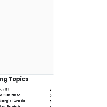
ng Topics
ur BI
o Subianto
ergizi Gratis
ukar Rupiah