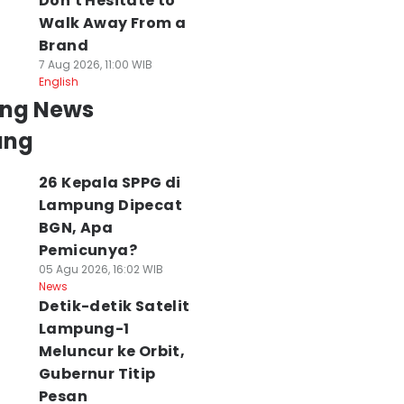
Don't Hesitate to
Walk Away From a
Brand
7 Aug 2026, 11:00 WIB
English
ing News
ung
26 Kepala SPPG di
Lampung Dipecat
BGN, Apa
Pemicunya?
05 Agu 2026, 16:02 WIB
News
Detik-detik Satelit
Lampung-1
Meluncur ke Orbit,
Gubernur Titip
Pesan