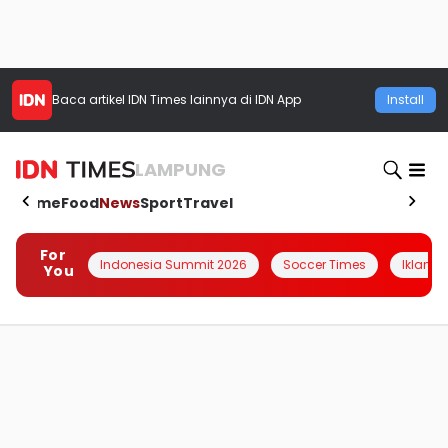
Baca artikel
IDN Times
lainnya di IDN App
Install
LAMPUNG
Home
Food
News
Sport
Travel
For
Indonesia Summit 2026
Soccer Times
Iklanin 
You