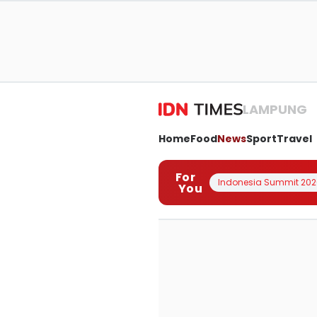
LAMPUNG
Home
Food
News
Sport
Travel
For
Indonesia Summit 202
You