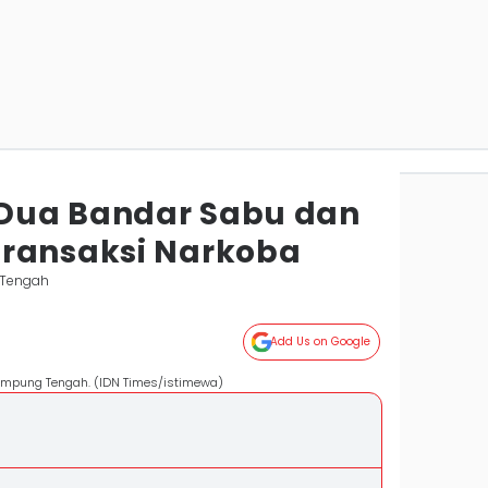
s Dua Bandar Sabu dan
Transaksi Narkoba
 Tengah
Add Us on Google
ampung Tengah. (IDN Times/istimewa)