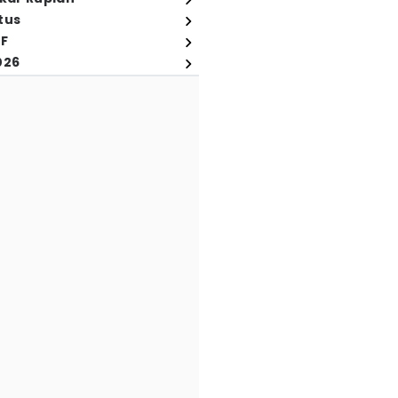
tus
FF
026