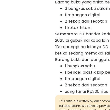
Barang bukti yang disita b
3 bungkus sabu dalam p
timbangan digital
2 sekop dari sedotan
1 kotak hitam
Sementara itu, bandar ked
2025 di gubuk narkoba lain
"Dua pengguna lainnya DD (
ketika sedang memakai sab
Barang bukti dari penggere
1 bungkus sabu
1 bendel plastik klip b
timbangan digital
2 sekop dari sedotan
uang tunai Rp320 ribu
This article is written by our com
editorial team. We strive to provi