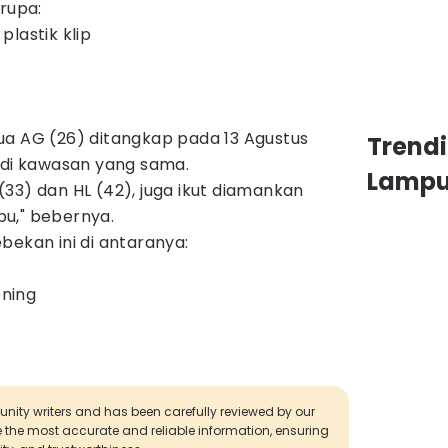
erupa:
lastik klip
ua AG (26) ditangkap pada 13 Agustus
Trend
 di kawasan yang sama.
Lamp
33) dan HL (42), juga ikut diamankan
u," bebernya.
bekan ini di antaranya:
ening
munity writers and has been carefully reviewed by our
de the most accurate and reliable information, ensuring