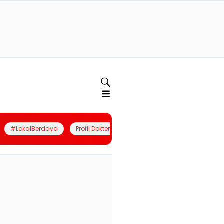
#LokalBerdaya
Profil Dokter
Quiz
Join Community