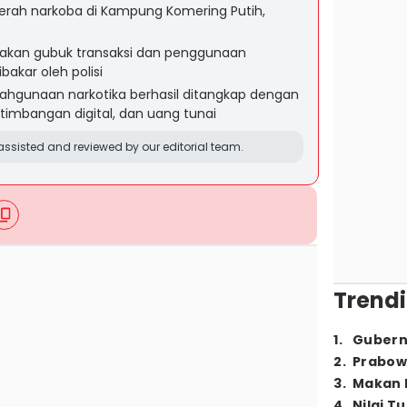
erah narkoba di Kampung Komering Putih,
akan gubuk transaksi dan penggunaan
akar oleh polisi
ahgunaan narkotika berhasil ditangkap dengan
 timbangan digital, dan uang tunai
ssisted and reviewed by our editorial team.
Trendi
1
.
Gubern
2
.
Prabow
3
.
Makan B
4
.
Nilai T