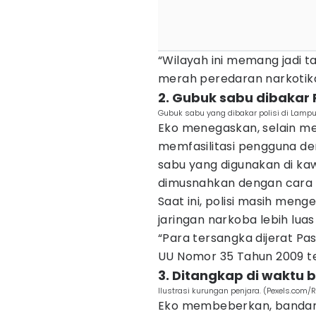
“Wilayah ini memang jadi t
merah peredaran narkotika,
2. Gubuk sabu dibakar P
Gubuk sabu yang dibakar polisi di Lamp
Eko menegaskan, selain me
memfasilitasi pengguna d
sabu yang digunakan di k
dimusnahkan dengan cara d
Saat ini, polisi masih me
jaringan narkoba lebih luas
“Para tersangka dijerat Pasa
UU Nomor 35 Tahun 2009 ten
3. Ditangkap di waktu 
Ilustrasi kurungan penjara. (Pexels.com/
Eko membeberkan, bandar p