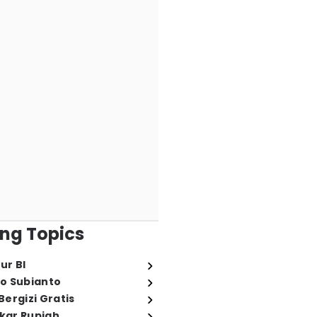
ng Topics
ur BI
o Subianto
ergizi Gratis
ukar Rupiah