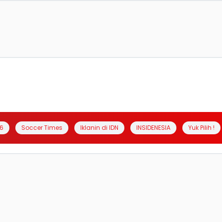
6
Soccer Times
Iklanin di IDN
INSIDENESIA
Yuk Pilih !