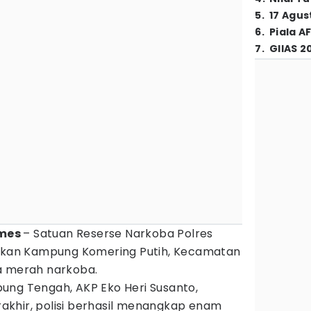
5
.
17 Agus
6
.
Piala A
7
.
GIIAS 2
imes
– Satuan Reserse Narkoba Polres
an Kampung Komering Putih, Kecamatan
a merah narkoba.
ung Tengah, AKP Eko Heri Susanto,
khir, polisi berhasil menangkap enam