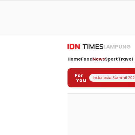
LAMPUNG
Home
Food
News
Sport
Travel
For
Indonesia Summit 202
You