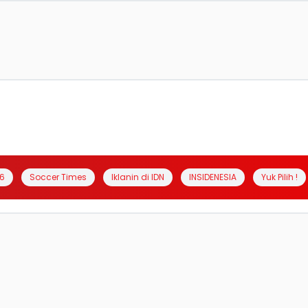
6
Soccer Times
Iklanin di IDN
INSIDENESIA
Yuk Pilih !