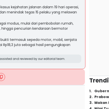
asus kejahatan jalanan dalam 19 hari operasi,
dan menindak tegas 15 pelaku yang melawan
agai modus, mulai dari pembobolan rumah,
i, hingga pencurian kendaraan bermotor
 bukti termasuk sepeda motor, mobil, senjata
nai Rp18,3 juta sebagai hasil pengungkapan
ssisted and reviewed by our editorial team.
Trendi
1
.
Gubern
2
.
Prabow
3
.
Makan B
4
.
Nilai T