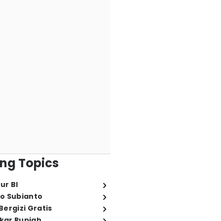
ng Topics
ur BI
o Subianto
ergizi Gratis
ukar Rupiah