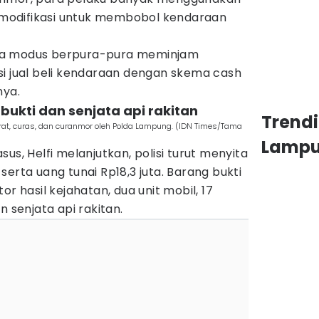
dimodifikasi untuk membobol kendaraan
la modus berpura-pura meminjam
si jual beli kendaraan dengan skema cash
nya.
g bukti dan senjata api rakitan
Trend
rat, curas, dan curanmor oleh Polda Lampung. (IDN Times/Tama
Lamp
us, Helfi melanjutkan, polisi turut menyita
erta uang tunai Rp18,3 juta. Barang bukti
or hasil kejahatan, dua unit mobil, 17
n senjata api rakitan.