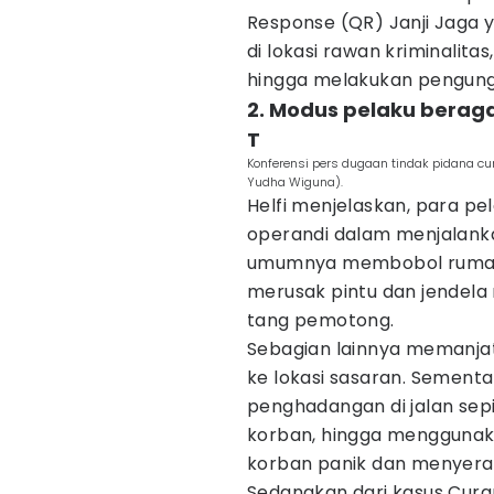
Response (QR) Janji Jaga y
di lokasi rawan kriminalit
hingga melakukan pengung
2. Modus pelaku beraga
T
Konferensi pers dugaan tindak pidana cu
Yudha Wiguna).
Helfi menjelaskan, para 
operandi dalam menjalankan
umumnya membobol rumah, 
merusak pintu dan jendela
tang pemotong.
Sebagian lainnya memanja
ke lokasi sasaran. Sement
penghadangan di jalan sep
korban, hingga mengguna
korban panik dan menyera
Sedangkan dari kasus Cur