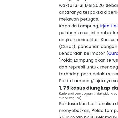
waktu 13-31 Mei 2026. Seba
antaranya terpaksa diberi
melawan petugas.
Kapolda Lampung,
Irjen He
puluhan kasus ini bentuk
angka kriminalitas. Khusus
(Curat), pencurian dengan
kendaraan bermotor (
Cur
"Polda Lampung akan terus
dan represif untuk mence
terhadap para pelaku stree
Polda Lampung," ujarnya sa
1. 75 kasus diungkap da
Konferensi pers dugaan tindak pidana cu
Yudha Wiguna).
Berdasarkan hasil analisa da
menyebutkan, Polda Lamp
75 laporan polisi selama 19