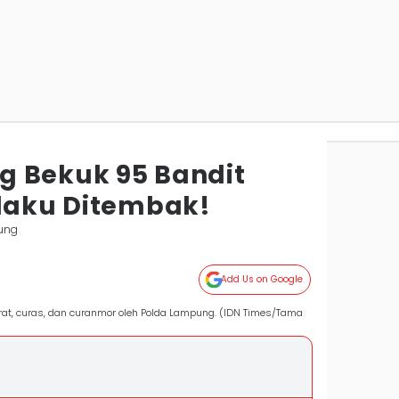
 Bekuk 95 Bandit
elaku Ditembak!
ung
Add Us on Google
rat, curas, dan curanmor oleh Polda Lampung. (IDN Times/Tama