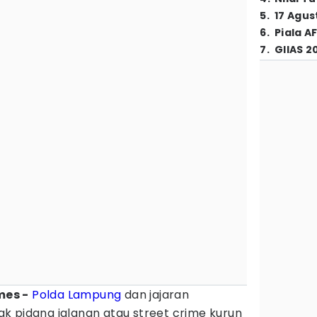
5
.
17 Agus
6
.
Piala A
7
.
GIIAS 2
mes -
Polda Lampung
dan jajaran
k pidana jalanan atau street crime kurun