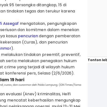
nyak 95 tersangka ditangkap, 15 di
kan tindakan tegas dan terukur karena
lfi Assegaf
mengatakan, pengungkapan
 keseriusan dan komitmen dalam menekan
nya kasus
pencurian
dengan pemberatan
 kekerasan (Curas), dan pencurian
anmor
).
 melakukan tindakan preemtif, preventif,
Tonton leb
gah serta melakukan penegakan hukum
t crime yang terjadi di wilayah hukum
at konferensi pers, Selasa (2/6/2026).
lam 19 hari
rat, curas, dan curanmor oleh Polda Lampung. (IDN Times/Tama
n evaluasi (Anev) kriminalitas, Helfi
ung mencatat keberhasilan mengungkap
 hari pelaksanaan operasi, mulai 13-31 Mei