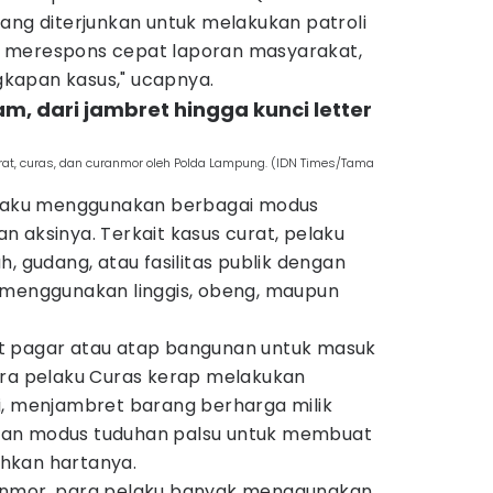
ang diterjunkan untuk melakukan patroli
as, merespons cepat laporan masyarakat,
kapan kasus," ucapnya.
m, dari jambret hingga kunci letter
rat, curas, dan curanmor oleh Polda Lampung. (IDN Times/Tama
pelaku menggunakan berbagai modus
 aksinya. Terkait kasus curat, pelaku
gudang, atau fasilitas publik dengan
 menggunakan linggis, obeng, maupun
t pagar atau atap bangunan untuk masuk
ara pelaku Curas kerap melakukan
i, menjambret barang berharga milik
kan modus tuduhan palsu untuk membuat
hkan hartanya.
anmor, para pelaku banyak menggunakan