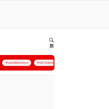
#LokalBerdaya
Profil Dokter
Quiz
Join Community