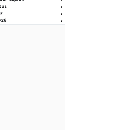
tus
FF
026