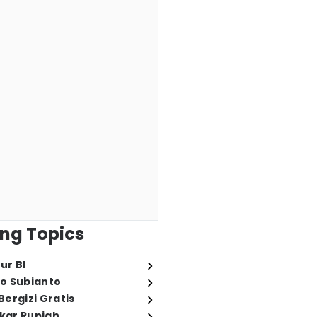
ng Topics
ur BI
o Subianto
ergizi Gratis
ukar Rupiah