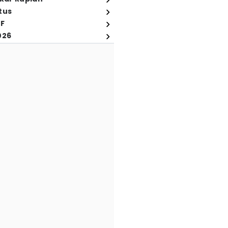
tus
FF
026