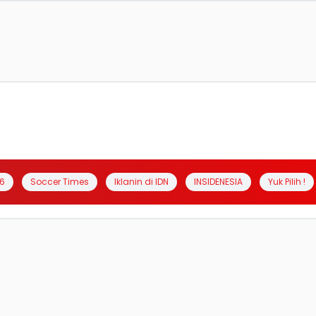
6
Soccer Times
Iklanin di IDN
INSIDENESIA
Yuk Pilih !