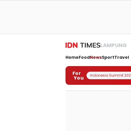
LAMPUNG
Home
Food
News
Sport
Travel
For
Indonesia Summit 202
You