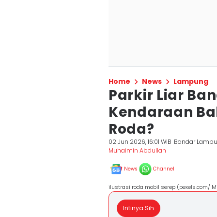
Home
News
Lampung
Parkir Liar B
Kendaraan Bak
Roda?
02 Jun 2026, 16:01 WIB
Bandar Lamp
Muhaimin Abdullah
News
Channel
ilustrasi roda mobil serep (pexels.com/ Mi
Intinya Sih