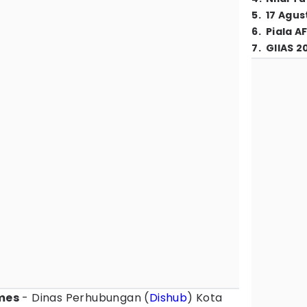
5
.
17 Agus
6
.
Piala A
7
.
GIIAS 2
imes
- Dinas Perhubungan (
Dishub
) Kota