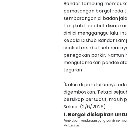
Bandar Lampung membuka 
pemasangan borgol roda t
sembarangan di badan jala
Langkah tersebut disiapkan
dinilai mengganggu lalu l
Kepala Dishub Bandar Lam
sanksi tersebut sebenarny
penegakan parkir. Namun h
mengutamakan pendekatan
teguran
.
"Kalau di peraturannya ada 
digemboskan. Tetapi sejauh
bersikap persuasif, masih
Selasa (2/6/2026).
1. Borgol disiapkan u
Penertiban kendaraan yang parkir sembar
Makassar)