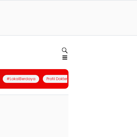
#LokalBerdaya
Profil Dokter
Quiz
Join Community