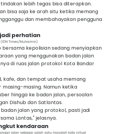
 tindakan lebih tegas bisa diterapkan.
n bisa saja ke arah situ ketika memang
mengganggu dan membahayakan pengguna
 jadi perhatian
 (IDN Times/Muhaimin)
b bersama kepolisian sedang menyiapkan
araan yang menggunakan badan jalan
nya di ruas jalan protokol Kota Bandar
el, kafe, dan tempat usaha memang
ir masing-masing. Namun ketika
er hingga ke badan jalan, persoalan
an Dishub dan Satlantas.
adan jalan yang protokol, pasti jadi
sama Lantas," jelasnya.
angkut kendaraan
inggir jalan sebagai salah satu masalah kota virtual