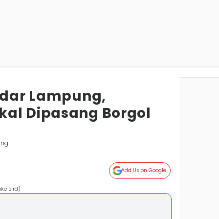
andar Lampung,
al Dipasang Borgol
ung
Add Us on Google
ke Bird)