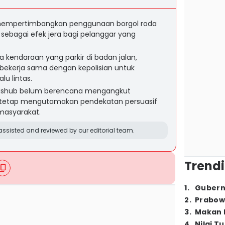
mempertimbangkan penggunaan borgol roda
r sebagai efek jera bagi pelanggar yang
 kendaraan yang parkir di badan jalan,
, bekerja sama dengan kepolisian untuk
lu lintas.
, Dishub belum berencana mengangkut
 tetap mengutamakan pendekatan persuasif
masyarakat.
ssisted and reviewed by our editorial team.
Trendi
1
.
Gubern
2
.
Prabow
3
.
Makan B
4
.
Nilai T