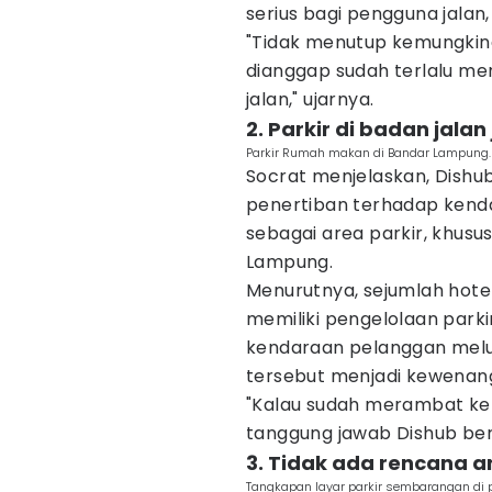
serius bagi pengguna jalan,
"Tidak menutup kemungkina
dianggap sudah terlalu 
jalan," ujarnya.
2. Parkir di badan jalan
Parkir Rumah makan di Bandar Lampung.
Socrat menjelaskan, Dishu
penertiban terhadap kend
sebagai area parkir, khusus
Lampung.
Menurutnya, sejumlah hot
memiliki pengelolaan park
kendaraan pelanggan melub
tersebut menjadi kewenang
"Kalau sudah merambat ke b
tanggung jawab Dishub ber
3. Tidak ada rencana 
Tangkapan layar parkir sembarangan di p