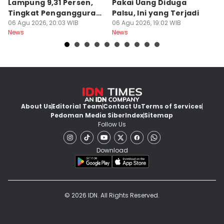
Lampung 9,31 Persen,
Pakai Uang Diduga
P
Tingkat Pengangguran
Palsu, Ini yang Terjadi
S
Terbuka Naik
06 Agu 2026, 20:03 WIB
06 Agu 2026, 19:02 WIB
06
News
News
Ne
About Us
Editorial Team
Contact Us
Terms of Services
Pedoman Media Siber
Index
Sitemap
Follow Us
Download
© 2026 IDN. All Rights Reserved.