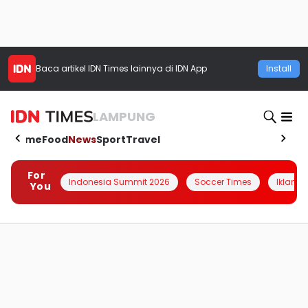
Baca artikel
IDN Times
lainnya di IDN App
Install
LAMPUNG
Home
Food
News
Sport
Travel
For
Indonesia Summit 2026
Soccer Times
Iklanin 
You