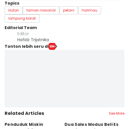
Topics
Hutan
taman nasional
petani
harimau
lampung barat
Editorial Team
Editor
Hafidz Trijatnika
Tonton lebih seru di
Related Articles
See More
Penduduk Miskin
Dua Sales Modus Beli Es
Vi