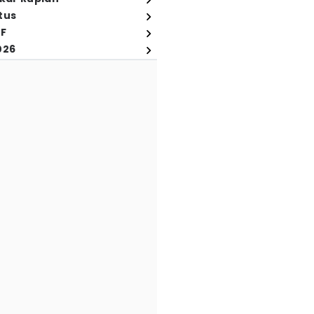
tus
FF
026