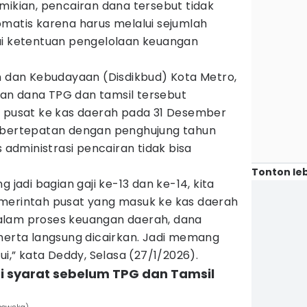
mikian, pencairan dana tersebut tidak
omatis karena harus melalui sejumlah
ai ketentuan pengelolaan keuangan
an dan Kebudayaan (Disdikbud) Kota Metro,
an dana TPG dan tamsil tersebut
h pusat ke kas daerah pada 31 Desember
g bertepatan dengan penghujung tahun
dministrasi pencairan tidak bisa
Tonton leb
g jadi bagian gaji ke-13 dan ke-14, kita
merintah pusat yang masuk ke kas daerah
alam proses keuangan daerah, dana
-merta langsung dicairkan. Jadi memang
ui,” kata Deddy, Selasa (27/1/2026).
adi syarat sebelum TPG dan Tamsil