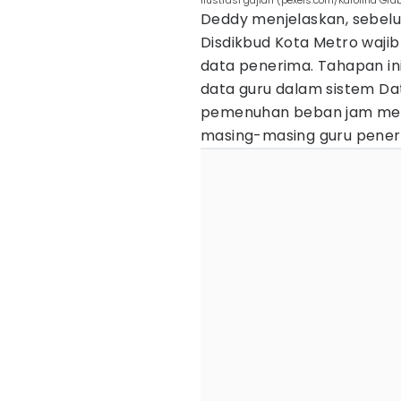
ilustrasi gajian (pexels.com/Karolina Gr
Deddy menjelaskan, sebelu
Disdikbud Kota Metro wajib 
data penerima. Tahapan i
data guru dalam sistem Da
pemenuhan beban jam menga
masing-masing guru pener