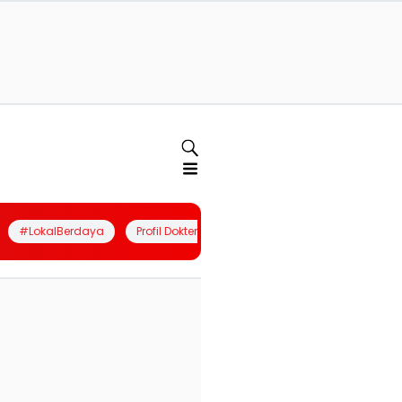
#LokalBerdaya
Profil Dokter
Quiz
Join Community