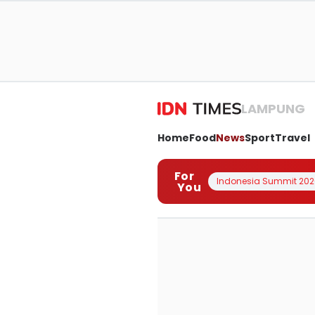
LAMPUNG
Home
Food
News
Sport
Travel
For
Indonesia Summit 202
You