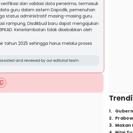
verifikasi dan validasi data penerima, termasuk
data guru dalam sistem Dapodik, pemenuhan
a status administratif masing-masing guru.
lidasi rampung, Disdikbud baru dapat mengajukan
BPKAD. Keterlambatan tidak disebabkan oleh
r tahun 2025 sehingga harus melalui proses
ssisted and reviewed by our editorial team.
Trendi
1
.
Gubern
2
.
Prabow
3
.
Makan B
4
.
Nilai T