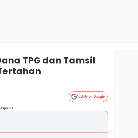
Dana TPG dan Tamsil
 Tertahan
Add Us on Google
 Majnun)