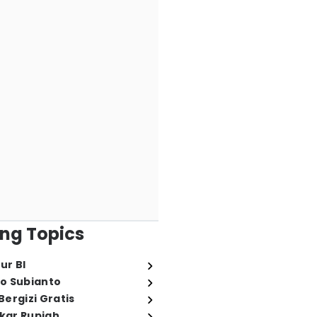
ng Topics
ur BI
o Subianto
ergizi Gratis
ukar Rupiah