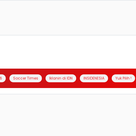
6
Soccer Times
Iklanin di IDN
INSIDENESIA
Yuk Pilih !