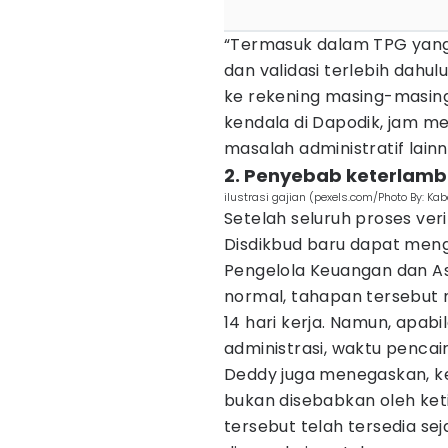
“Termasuk dalam TPG yang 
dan validasi terlebih dahu
ke rekening masing-masing
kendala di Dapodik, jam m
masalah administratif lainn
2. Penyebab keterlamb
ilustrasi gajian (pexels.com/Photo By: K
Setelah seluruh proses veri
Disdikbud baru dapat meng
Pengelola Keuangan dan As
normal, tahapan tersebut 
14 hari kerja. Namun, apab
administrasi, waktu pencai
Deddy juga menegaskan, k
bukan disebabkan oleh ket
tersebut telah tersedia se