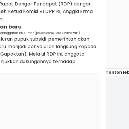
i Rapat Dengar Pendapat (RDP) dengan
leh Ketua Komisi VI DPR RI, Anggia Erma
ni.
ran baru
 pelanggaran lalu lintas(pexels.com/Sora Shimazaki)
ran pupuk subsidi, pemerintah akan
aru menjadi penyaluran langsung kepada
apoktan). Melalui RDP ini, anggota
nunjukkan dukungannya terhadap
Tonton leb