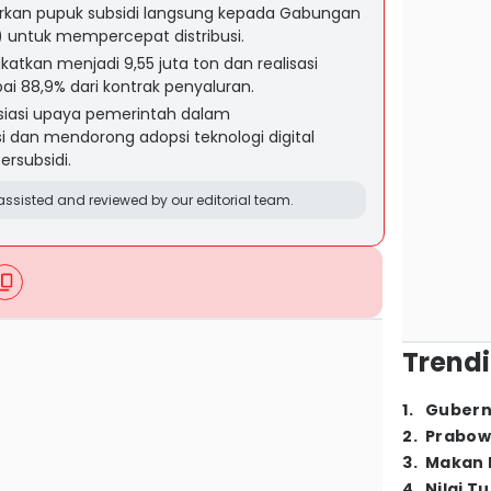
rkan pupuk subsidi langsung kepada Gabungan
 untuk mempercepat distribusi.
gkatkan menjadi 9,55 juta ton dan realisasi
i 88,9% dari kontrak penyaluran.
esiasi upaya pemerintah dalam
 dan mendorong adopsi teknologi digital
rsubsidi.
ssisted and reviewed by our editorial team.
Trendi
1
.
Gubern
2
.
Prabow
3
.
Makan B
4
.
Nilai T