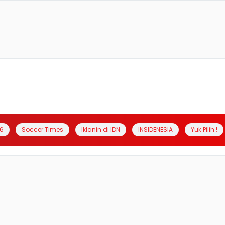
6
Soccer Times
Iklanin di IDN
INSIDENESIA
Yuk Pilih !