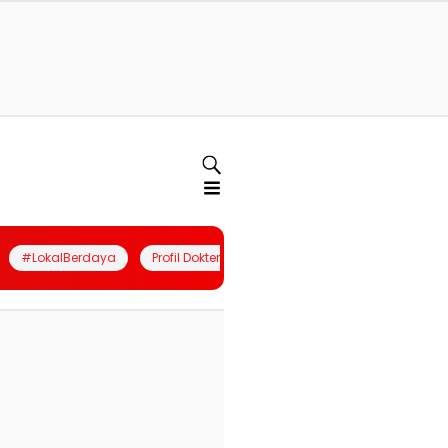
#LokalBerdaya
Profil Dokter
Quiz
Join Community