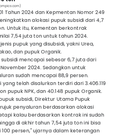
boompics.com)
01 Tahun 2024 dan Kepmentan Nomor 249
ingkatkan alokasi pupuk subsidi dari 4,7
ton. Untuk itu, Kementan berkontrak
lai 7,54 juta ton untuk tahun 2024.
enis pupuk yang disubsidi, yakni Urea,
akao, dan pupuk Organik.
 subsidi mencapai sebesar 6,7 juta dari
30 November 2024. Sedangkan untuk
yaluran sudah mencapai 88,9 persen.
yang telah disalurkan terdiri dari 3.406.119
ton pupuk NPK, dan 40.148 pupuk Organik.
pupuk subsidi, Direktur Utama Pupuk
ujuk penyaluran berdasarkan alokasi
tapi kalau berdasarkan kontrak ini sudah
ngga di akhir tahun 7,54 juta ton ini bisa
i 100 persen," ujarnya dalam keterangan