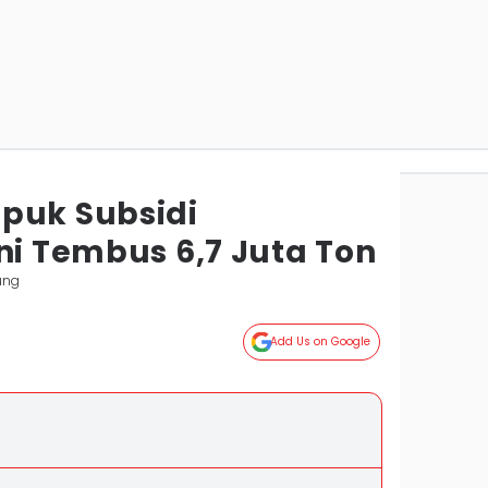
puk Subsidi
ni Tembus 6,7 Juta Ton
ung
Add Us on Google