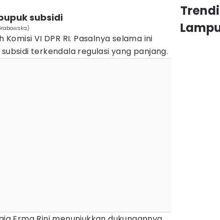
Trend
pupuk subsidi
Lamp
 Grabowska)
h Komisi VI DPR RI. Pasalnya selama ini
 subsidi terkendala regulasi yang panjang.
nggia Erma Rini menunjukkan dukungannya