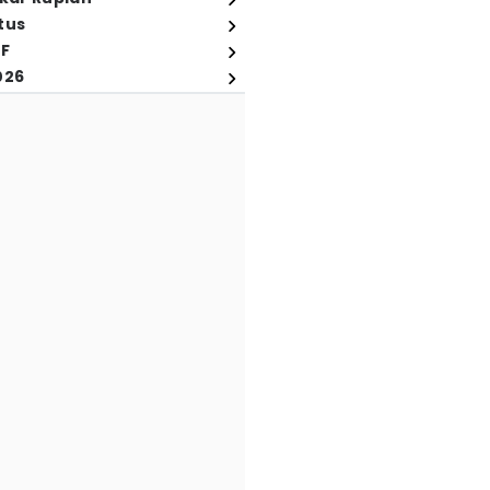
tus
FF
026