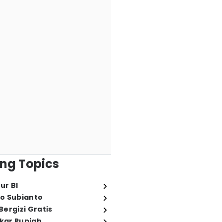
ng Topics
ur BI
o Subianto
ergizi Gratis
ukar Rupiah