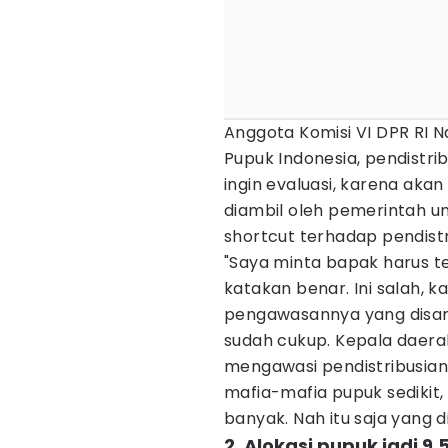
Anggota Komisi VI DPR RI 
Pupuk Indonesia, pendistri
ingin evaluasi, karena aka
diambil oleh pemerintah un
shortcut terhadap pendistr
"Saya minta bapak harus teg
katakan benar. Ini salah, k
pengawasannya yang disa
sudah cukup. Kepala daerah
mengawasi pendistribusiann
mafia-mafia pupuk sedikit, i
banyak. Nah itu saja yang d
2. Alokasi pupuk jadi 9,