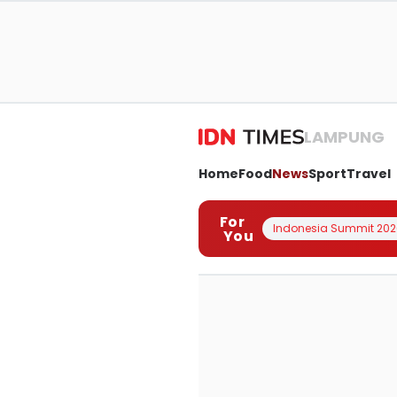
LAMPUNG
Home
Food
News
Sport
Travel
For
Indonesia Summit 202
You