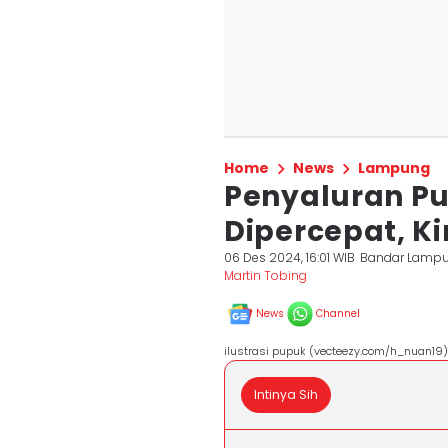
Home
News
Lampung
Penyaluran Pu
Dipercepat, Ki
06 Des 2024, 16:01 WIB
Bandar Lamp
Martin Tobing
News
Channel
ilustrasi pupuk (vecteezy.com/h_nuan19)
Intinya Sih