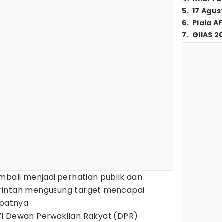
5
.
17 Agus
6
.
Piala A
7
.
GIIAS 2
mbali menjadi perhatian publik dan
rintah mengusung target mencapai
patnya.
i VI Dewan Perwakilan Rakyat (DPR)