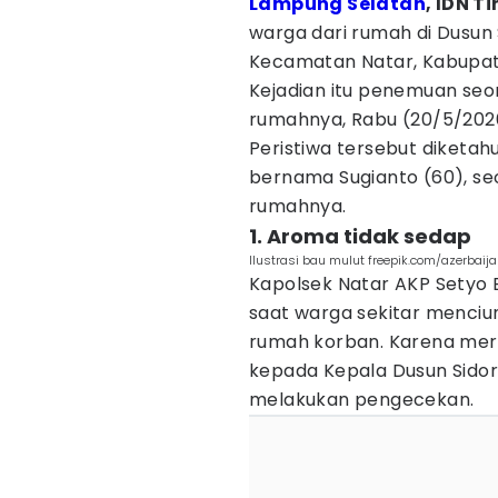
Lampung Selatan
, IDN T
warga dari rumah di Dusun 
Kecamatan Natar, Kabupat
Kejadian itu penemuan seor
rumahnya, Rabu (20/5/202
Peristiwa tersebut diketahu
bernama Sugianto (60), seo
rumahnya.
1. Aroma tidak sedap
Ilustrasi bau mulut freepik.com/azerbaij
Kapolsek Natar AKP Setyo 
saat warga sekitar menciu
rumah korban. Karena mer
kepada Kepala Dusun Sidore
melakukan pengecekan.