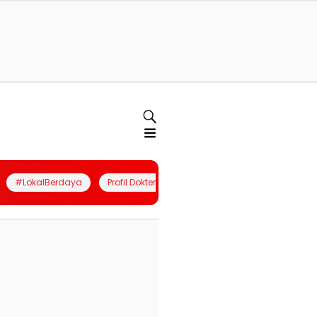
#LokalBerdaya
Profil Dokter
Quiz
Join Community