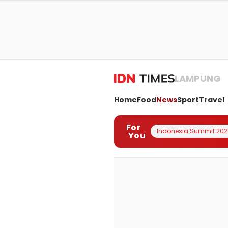
LAMPUNG
Home
Food
News
Sport
Travel
For
Indonesia Summit 202
You