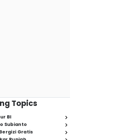
ng Topics
ur BI
o Subianto
ergizi Gratis
ukar Rupiah