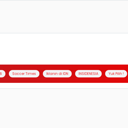
6
Soccer Times
Iklanin di IDN
INSIDENESIA
Yuk Pilih !