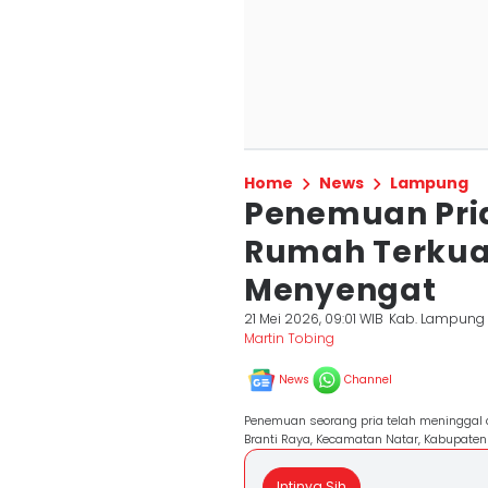
Home
News
Lampung
Penemuan Pria
Rumah Terkua
Menyengat
21 Mei 2026, 09:01 WIB
Kab. Lampung 
Martin Tobing
News
Channel
Penemuan seorang pria telah meninggal 
Branti Raya, Kecamatan Natar, Kabupaten
Intinya Sih