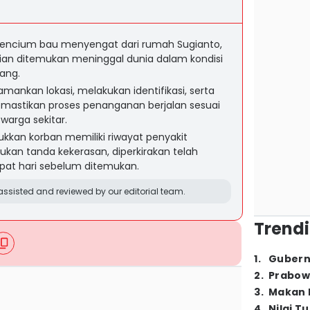
mencium bau menyengat dari rumah Sugianto,
ian ditemukan meninggal dunia dalam kondisi
ang.
mankan lokasi, melakukan identifikasi, serta
mastikan proses penanganan berjalan sesuai
arga sekitar.
kkan korban memiliki riwayat penyakit
ukan tanda kekerasan, diperkirakan telah
pat hari sebelum ditemukan.
ssisted and reviewed by our editorial team.
Trendi
1
.
Gubern
2
.
Prabow
3
.
Makan B
4
.
Nilai T