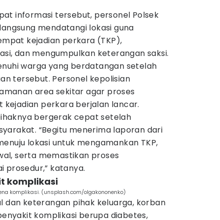
at informasi tersebut, personel Polsek
 langsung mendatangi lokasi guna
pat kejadian perkara (TKP),
kasi, dan mengumpulkan keterangan saksi.
enuhi warga yang berdatangan setelah
 tersebut. Personel kepolisian
manan area sekitar agar proses
t kejadian perkara berjalan lancar.
haknya bergerak cepat setelah
yarakat. “Begitu menerima laporan dari
menuju lokasi untuk mengamankan TKP,
al, serta memastikan proses
i prosedur,” katanya.
it komplikasi
karena komplikasi. (unsplash.com/olgakononenko)
al dan keterangan pihak keluarga, korban
 penyakit komplikasi berupa diabetes,