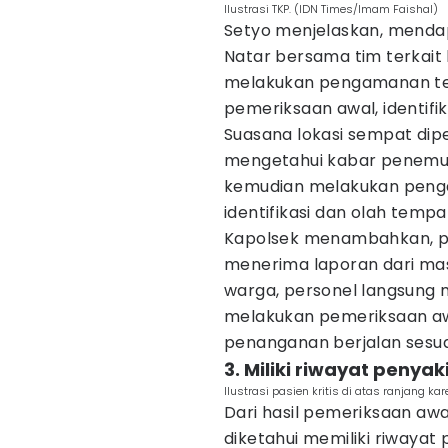
Ilustrasi TKP. (IDN Times/Imam Faishal)
Setyo menjelaskan, mendap
Natar bersama tim terkait
melakukan pengamanan tem
pemeriksaan awal, identifi
Suasana lokasi sempat dip
mengetahui kabar penemuan
kemudian melakukan penga
identifikasi dan olah tempa
Kapolsek menambahkan, pi
menerima laporan dari mas
warga, personel langsung 
melakukan pemeriksaan aw
penanganan berjalan sesua
3. Miliki riwayat penyak
Ilustrasi pasien kritis di atas ranjang 
Dari hasil pemeriksaan aw
diketahui memiliki riwayat