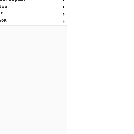
tus
FF
026