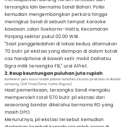
tersangka lain bernama Sandi Bahari. Polisi
kemudian mengembangkan perkara hingga
meringkus Sandi di sebuah tempat karaoke
kawasan Jalan Soekarno-Hatta, Kecamatan
Panjang sekitar pukul 02.00 WIB.
"Saat penggeledahan di lokasi kedua, ditemukan
70 butir pil ekstasi yang disimpan di dalam kotak
cas handphone di bawah setir mobil Daihatsu
Sigra milik tersangka FB," urai Alfret.
2. Raup keuntungan puluhan juta rupiah
Konferensi pers kasus tindak pidana narkotika ratusan pil ekstasi di Bandar
Lampung. (IDN Times/Tama Yudha Wiguna)
Hasil pemeriksaan, tersangka Sandi mengaku
memperoleh total 570 butir pil ekstasi dari
seseorang bandar diketahui bernama RD yang
masih DPO.
Menurutnya, pil ekstasi tersebut kemudian
diedarkan kembali kepada sejumlah orang di