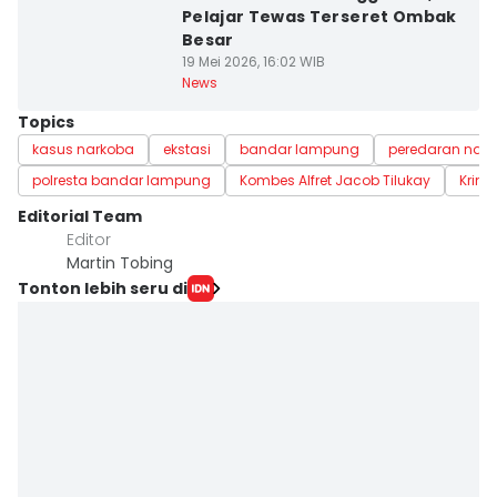
Pelajar Tewas Terseret Ombak
Besar
19 Mei 2026, 16:02 WIB
News
Topics
kasus narkoba
ekstasi
bandar lampung
peredaran nar
polresta bandar lampung
Kombes Alfret Jacob Tilukay
Krimi
Editorial Team
Editor
Martin Tobing
Tonton lebih seru di