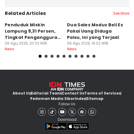
Related Articles
See More
Penduduk Miskin
Dua Sales Modus Beli Es
Vi
Lampung 9,31 Persen,
Pakai Uang Diduga
P
Tingkat Pengangguran
Palsu, Ini yang Terjadi
S
Terbuka Naik
06 Agu 2026, 20:03 WIB
06 Agu 2026, 19:02 WIB
06
News
News
Ne
About Us
Editorial Team
Contact Us
Terms of Services
Pedoman Media Siber
Index
Sitemap
Follow Us
Download