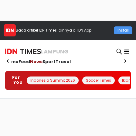
Baca artikel
IDN Times
lainnya di IDN App
Install
LAMPUNG
Home
Food
News
Sport
Travel
For
Indonesia Summit 2026
Soccer Times
Iklanin 
You