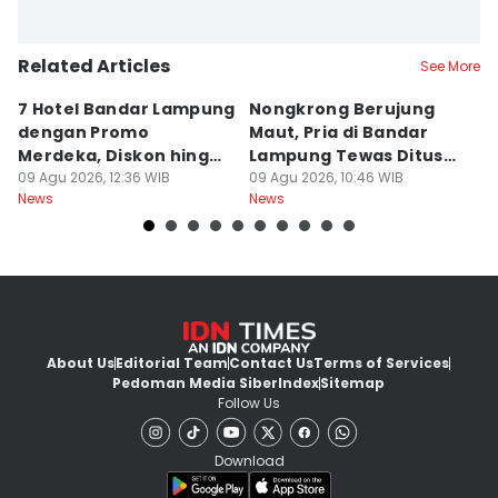
Related Articles
See More
7 Hotel Bandar Lampung
Nongkrong Berujung
W
dengan Promo
Maut, Pria di Bandar
K
Merdeka, Diskon hingga
Lampung Tewas Ditusuk
L
50 Persen
09 Agu 2026, 12:36 WIB
Teman
09 Agu 2026, 10:46 WIB
W
09
News
News
Ne
About Us
Editorial Team
Contact Us
Terms of Services
Pedoman Media Siber
Index
Sitemap
Follow Us
Download