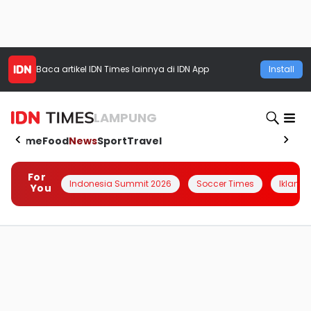
Baca artikel
IDN Times
lainnya di IDN App
Install
LAMPUNG
Home
Food
News
Sport
Travel
For
Indonesia Summit 2026
Soccer Times
Iklanin 
You