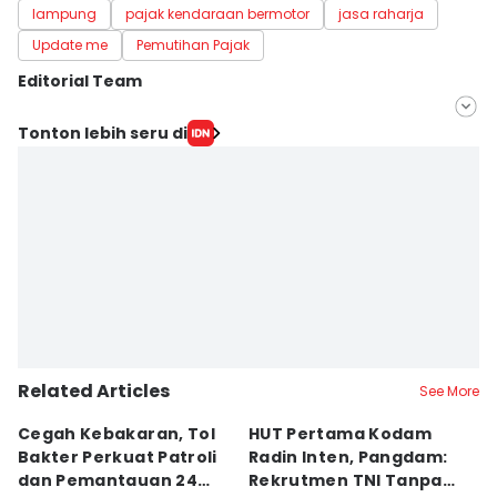
lampung
pajak kendaraan bermotor
jasa raharja
Update me
Pemutihan Pajak
Editorial Team
Editor
Tonton lebih seru di
Muhaimin Abdullah
Editor
Martin Tobing
Related Articles
See More
Cegah Kebakaran, Tol
HUT Pertama Kodam
D
Bakter Perkuat Patroli
Radin Inten, Pangdam:
L
dan Pemantauan 24
Rekrutmen TNI Tanpa
R