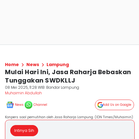
Home
News
Lampung
Mulai Hari Ini, Jasa Raharja Bebaskan
Tunggakan SWDKLLJ
08 Mei 2025, 11:28 WIB
Bandar Lampung
Muhaimin Abdullah
News
Channel
Add Us on Google
Konpers soal pemutihan oleh Jasa Raharja Lampung. (IDN Times/Muhaimin)
Intinya Sih