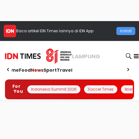
Baca artikel
IDN Times
lainnya di IDN App
Install
LAMPUNG
Home
Food
News
Sport
Travel
For
Indonesia Summit 2026
Soccer Times
Iklanin 
You