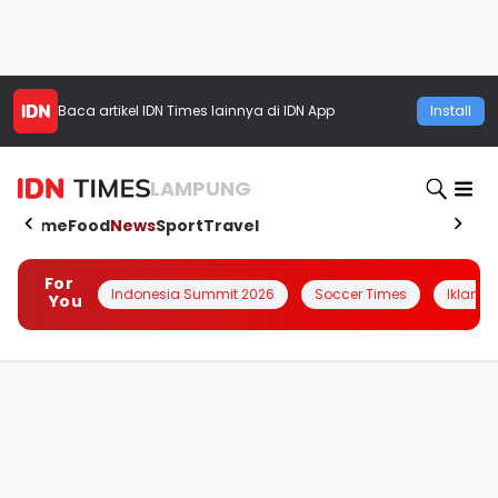
Baca artikel
IDN Times
lainnya di IDN App
Install
LAMPUNG
Home
Food
News
Sport
Travel
For
Indonesia Summit 2026
Soccer Times
Iklanin 
You