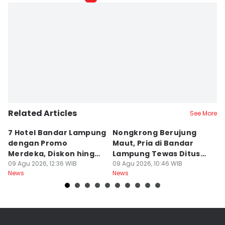
Related Articles
See More
7 Hotel Bandar Lampung
Nongkrong Berujung
W
dengan Promo
Maut, Pria di Bandar
K
Merdeka, Diskon hingga
Lampung Tewas Ditusuk
L
50 Persen
09 Agu 2026, 12:36 WIB
Teman
09 Agu 2026, 10:46 WIB
W
09
News
News
Ne