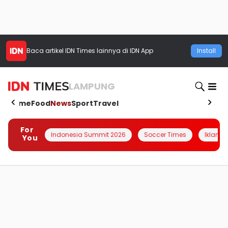
Baca artikel
IDN Times
lainnya di IDN App
Install
LAMPUNG
Home
Food
News
Sport
Travel
For
Indonesia Summit 2026
Soccer Times
Iklanin 
You