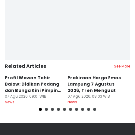
Related Articles
See More
Profil Wawan Tohir
Prakiraan Harga Emas
P
Balaw: Didikan Pedang
Lampung 7 Agustus
P
dan Bunga Kini Pimpin
2026, Tren Menguat
A
PRI Lampung
07 Agu 2026, 09:01 WIB
07 Agu 2026, 08:03 WIB
G
07
News
News
Ne