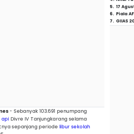
5
.
17 Agus
6
.
Piala A
7
.
GIIAS 2
mes
- Sebanyak 103.691 penumpang
 api
Divre IV Tanjungkarang selama
atnya sepanjang periode
libur sekolah