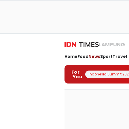
LAMPUNG
Home
Food
News
Sport
Travel
For
Indonesia Summit 202
You