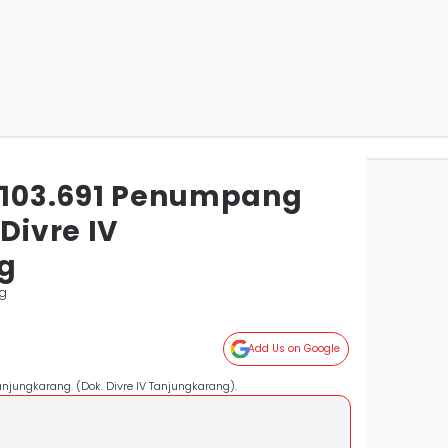
, 103.691 Penumpang
Divre IV
g
g
Add Us on Google
anjungkarang. (Dok. Divre IV Tanjungkarang).