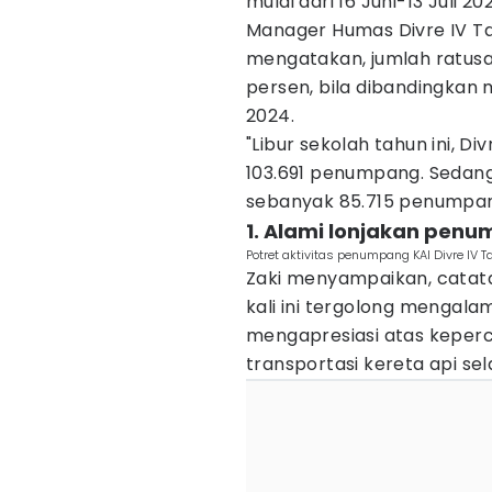
mulai dari 16 Juni-13 Juli 20
Manager Humas Divre IV Tan
mengatakan, jumlah ratus
persen, bila dibandingkan
2024.
"Libur sekolah tahun ini, 
103.691 penumpang. Sedan
sebanyak 85.715 penumpang
1. Alami lonjakan penu
Potret aktivitas penumpang KAI Divre IV T
Zaki menyampaikan, catat
kali ini tergolong mengalam
mengapresiasi atas keper
transportasi kereta api se