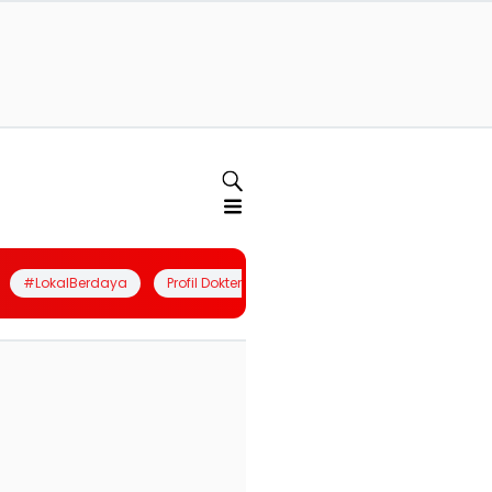
#LokalBerdaya
Profil Dokter
Quiz
Join Community