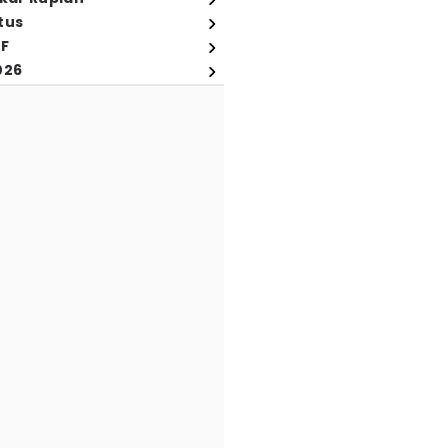
tus
FF
026