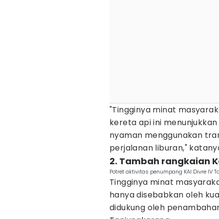
"Tingginya minat masyara
kereta api ini menunjukka
nyaman menggunakan transp
perjalanan liburan," katany
2. Tambah rangkaian K
Potret aktivitas penumpang KAI Divre IV T
Tingginya minat masyaraka
hanya disebabkan oleh kual
didukung oleh penambahan 