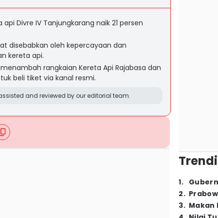
pi Divre IV Tanjungkarang naik 21 persen
at disebabkan oleh kepercayaan dan
 kereta api.
ng menambah rangkaian Kereta Api Rajabasa dan
 beli tiket via kanal resmi.
ssisted and reviewed by our editorial team.
Trendi
1
.
Gubern
2
.
Prabow
3
.
Makan B
4
.
Nilai T