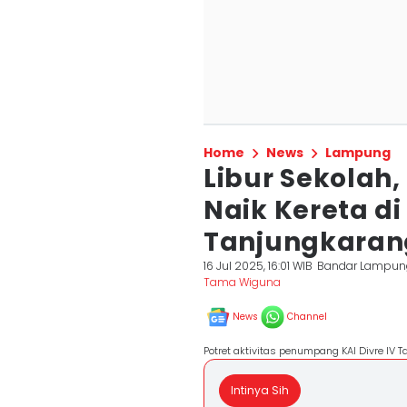
Home
News
Lampung
Libur Sekolah
Naik Kereta di 
Tanjungkaran
16 Jul 2025, 16:01 WIB
Bandar Lampun
Tama Wiguna
News
Channel
Potret aktivitas penumpang KAI Divre IV T
Intinya Sih