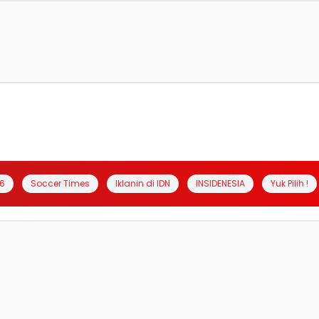
6
Soccer Times
Iklanin di IDN
INSIDENESIA
Yuk Pilih !