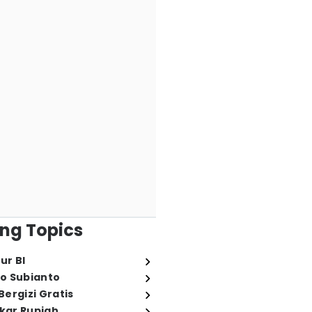
ng Topics
ur BI
o Subianto
ergizi Gratis
ukar Rupiah