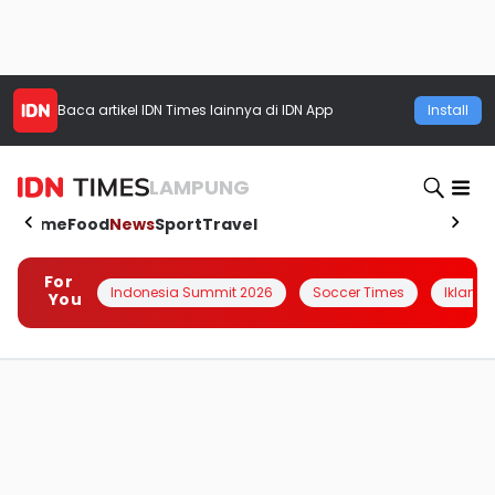
Baca artikel
IDN Times
lainnya di IDN App
Install
LAMPUNG
Home
Food
News
Sport
Travel
For
Indonesia Summit 2026
Soccer Times
Iklanin 
You