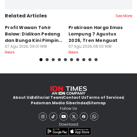
Related Articles
See More
Profil Wawan Tohir
Prakiraan Harga Emas
P
Balaw: Didikan Pedang
Lampung 7 Agustus
P
dan Bunga Kini Pimpin
2026, Tren Menguat
A
PRI Lampung
07 Agu 2026, 09:01 WIB
07 Agu 2026, 08:03 WIB
G
07
News
News
Ne
About Us
Editorial Team
Contact Us
Terms of Services
Pedoman Media Siber
Index
Sitemap
Follow Us
Download