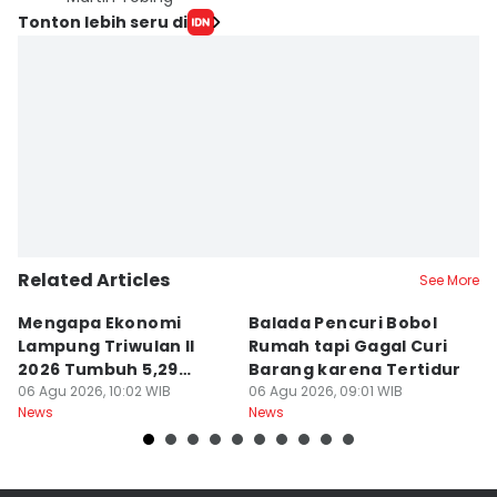
Tonton lebih seru di
Related Articles
See More
Mengapa Ekonomi
Balada Pencuri Bobol
H
Lampung Triwulan II
Rumah tapi Gagal Curi
P
2026 Tumbuh 5,29
Barang karena Tertidur
A
Persen?
06 Agu 2026, 10:02 WIB
06 Agu 2026, 09:01 WIB
06
News
News
Ne