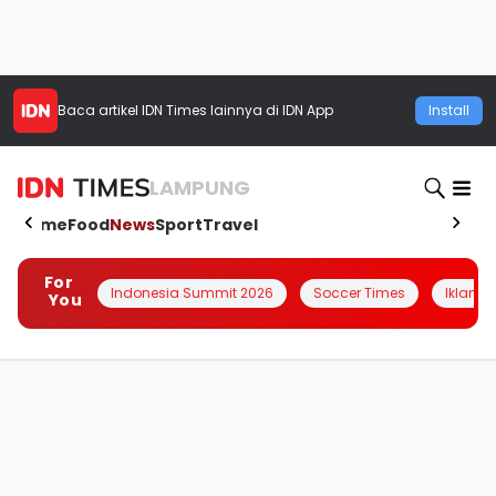
Baca artikel
IDN Times
lainnya di IDN App
Install
LAMPUNG
Home
Food
News
Sport
Travel
For
Indonesia Summit 2026
Soccer Times
Iklanin 
You