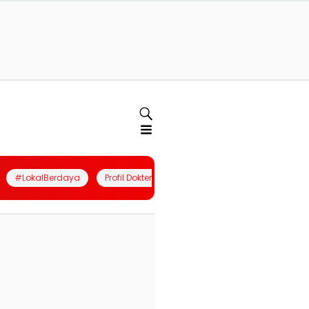
#LokalBerdaya
Profil Dokter
Quiz
Join Community