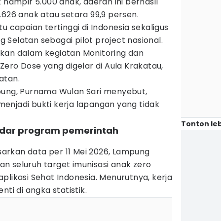
 hampir 5.000 anak, daerah ini berhasil
.626 anak atau setara 99,9 persen.
u capaian tertinggi di Indonesia sekaligus
Selatan sebagai pilot project nasional.
kan dalam kegiatan Monitoring dan
Zero Dose yang digelar di Aula Krakatau,
atan.
pung, Purnama Wulan Sari menyebut,
enjadi bukti kerja lapangan yang tidak
Tonton leb
kadar program pemerintah
rkan data per 11 Mei 2026, Lampung
n seluruh target imunisasi anak zero
plikasi Sehat Indonesia. Menurutnya, kerja
ti di angka statistik.