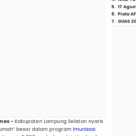
5
.
17 Agus
6
.
Piala A
7
.
GIIAS 2
imes -
Kabupaten Lampung Selatan nyaris
rumah” besar dalam program
Imunisasi