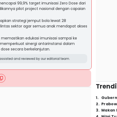
ncapai 99,9% target imunisasi Zero Dose dari
ikannya pilot project nasional dengan capaian
pkan strategi jemput bola lewat 28
 lintas sektor agar semua anak mendapat akses
k memastikan edukasi imunisasi sampai ke
s memperkuat sinergi antarinstansi dalam
dose secara berkelanjutan.
ssisted and reviewed by our editorial team.
Trendi
1
.
Gubern
2
.
Prabow
3
.
Makan B
4
.
Nilai T