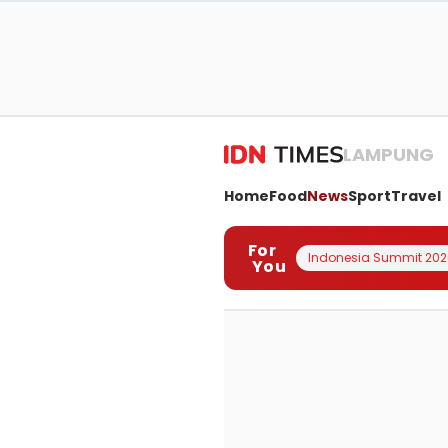
LAMPUNG
Home
Food
News
Sport
Travel
For
Indonesia Summit 202
You