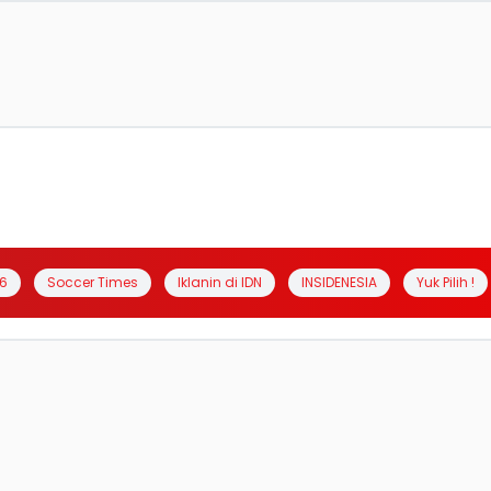
6
Soccer Times
Iklanin di IDN
INSIDENESIA
Yuk Pilih !