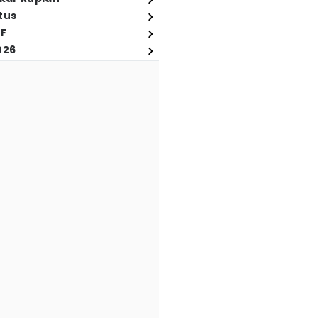
tus
FF
026