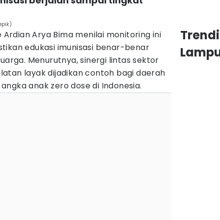
nisasi berjalan sampai tingkat
epik)
Trend
e Ardian Arya Bima menilai monitoring ini
tikan edukasi imunisasi benar-benar
Lamp
uarga. Menurutnya, sinergi lintas sektor
atan layak dijadikan contoh bagi daerah
angka anak zero dose di Indonesia.