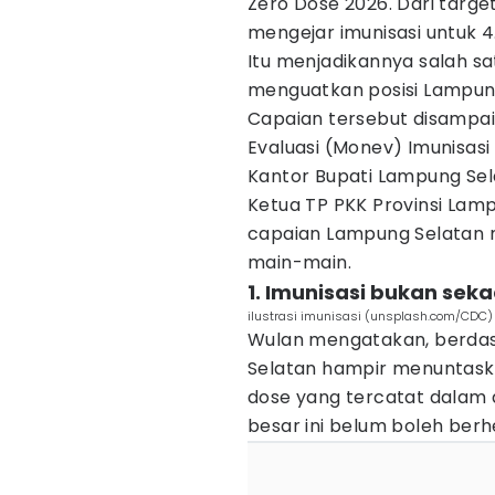
Zero Dose 2026. Dari target
mengejar imunisasi untuk 4
Itu menjadikannya salah sat
menguatkan posisi Lampung 
Capaian tersebut disampai
Evaluasi (Monev) Imunisasi 
Kantor Bupati Lampung Sel
Ketua TP PKK Provinsi Lam
capaian Lampung Selatan m
main-main.
1. Imunisasi bukan se
ilustrasi imunisasi (unsplash.com/CDC)
Wulan mengatakan, berdasa
Selatan hampir menuntaska
dose yang tercatat dalam a
besar ini belum boleh berhen