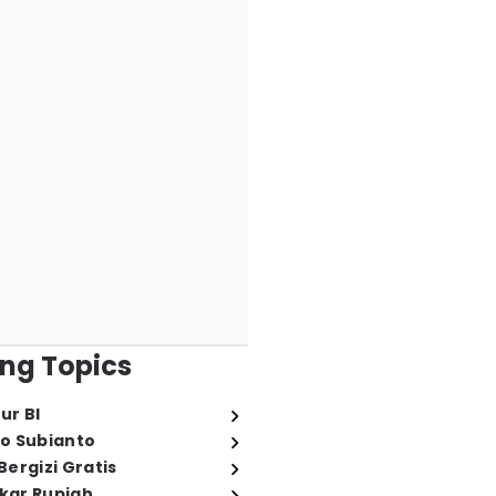
ng Topics
ur BI
o Subianto
ergizi Gratis
ukar Rupiah