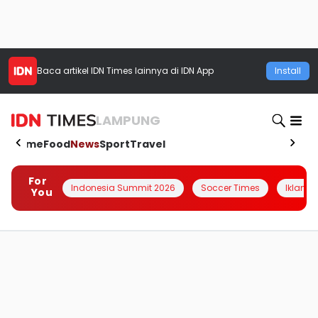
Baca artikel
IDN Times
lainnya di IDN App
Install
LAMPUNG
Home
Food
News
Sport
Travel
For
Indonesia Summit 2026
Soccer Times
Iklanin 
You