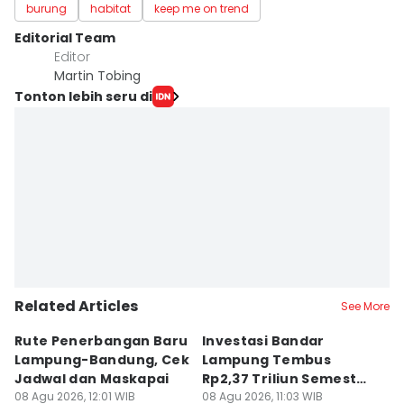
burung
habitat
keep me on trend
Editorial Team
Editor
Martin Tobing
Tonton lebih seru di
Related Articles
See More
Rute Penerbangan Baru
Investasi Bandar
C
Lampung-Bandung, Cek
Lampung Tembus
di
Jadwal dan Maskapai
Rp2,37 Triliun Semester
A
08 Agu 2026, 12:01 WIB
I 2026
08 Agu 2026, 11:03 WIB
B
08