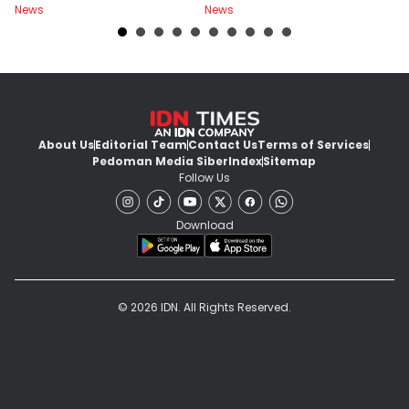
News
News
Ne
About Us
Editorial Team
Contact Us
Terms of Services
Pedoman Media Siber
Index
Sitemap
Follow Us
Download
© 2026 IDN. All Rights Reserved.