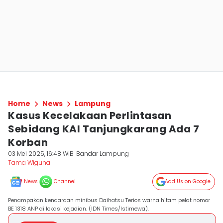
Home
News
Lampung
Kasus Kecelakaan Perlintasan
Sebidang KAI Tanjungkarang Ada 7
Korban
03 Mei 2025, 16:48 WIB
Bandar Lampung
Tama Wiguna
News
Channel
Add Us on Google
Penampakan kendaraan minibus Daihatsu Terios warna hitam pelat nomor
BE 1318 ANP di lokasi kejadian. (IDN Times/Istimewa).