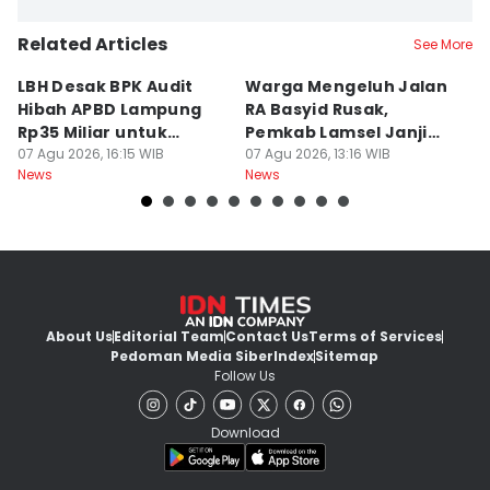
Related Articles
See More
LBH Desak BPK Audit
Warga Mengeluh Jalan
B
Hibah APBD Lampung
RA Basyid Rusak,
Pe
Rp35 Miliar untuk
Pemkab Lamsel Janji
P
Kejaksaan
07 Agu 2026, 16:15 WIB
Segera Perbaiki
07 Agu 2026, 13:16 WIB
D
07
News
News
Ne
About Us
Editorial Team
Contact Us
Terms of Services
Pedoman Media Siber
Index
Sitemap
Follow Us
Download