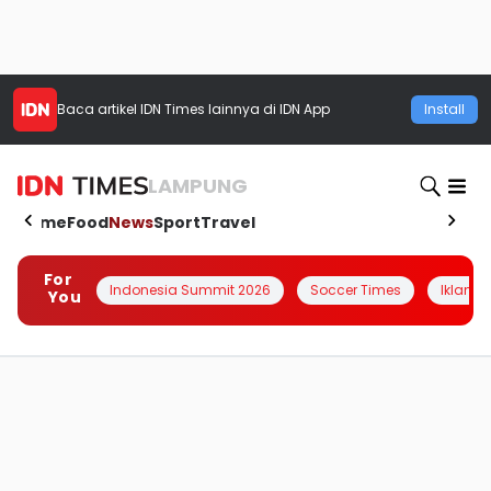
Baca artikel
IDN Times
lainnya di IDN App
Install
LAMPUNG
Home
Food
News
Sport
Travel
For
Indonesia Summit 2026
Soccer Times
Iklanin 
You