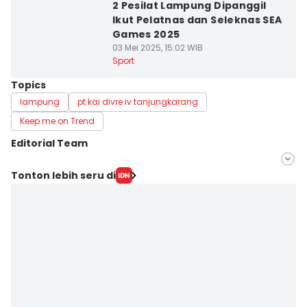
2 Pesilat Lampung Dipanggil
Ikut Pelatnas dan Seleknas SEA
Games 2025
03 Mei 2025, 15:02 WIB
Sport
Topics
lampung
pt kai divre iv tanjungkarang
Keep me on Trend
Editorial Team
Editor
Tonton lebih seru di
Tama Wiguna
Editor
Martin Tobing