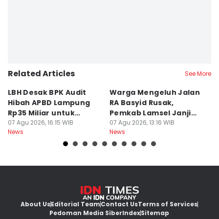
Related Articles
See More
LBH Desak BPK Audit
Warga Mengeluh Jalan
B
Hibah APBD Lampung
RA Basyid Rusak,
Pe
Rp35 Miliar untuk
Pemkab Lamsel Janji
P
Kejaksaan
07 Agu 2026, 16:15 WIB
Segera Perbaiki
07 Agu 2026, 13:16 WIB
D
07
News
News
Ne
About Us
Editorial Team
Contact Us
Terms of Services
Pedoman Media Siber
Index
Sitemap