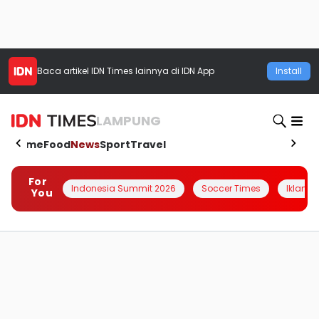
Baca artikel
IDN Times
lainnya di IDN App
Install
LAMPUNG
Home
Food
News
Sport
Travel
For
Indonesia Summit 2026
Soccer Times
Iklanin 
You