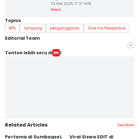
03 Mei 2025, 17:37 WIB
News
Topics
BPS
lampung
pengangguran
Give me Perspective
Editorial Team
Editor
Tonton lebih seru di
Tama Wiguna
Editor
Martin Tobing
Related Articles
See More
Pertama di Sumbagsel,
Viral Siswa SDIT di
C