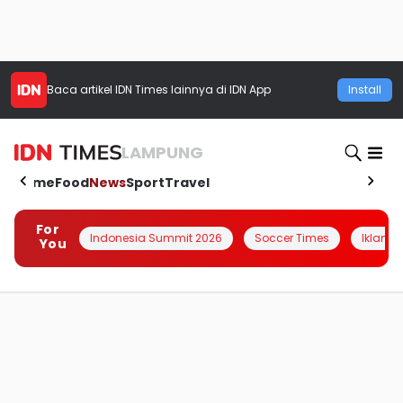
Baca artikel
IDN Times
lainnya di IDN App
Install
LAMPUNG
Home
Food
News
Sport
Travel
For
Indonesia Summit 2026
Soccer Times
Iklanin 
You