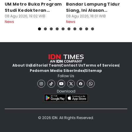
UM Metro Buka Program
Bandar Lampung Tidur
d
Studi Kedokteran
Siang, Ini Alasan
B
Hewan
08 Agu 2026, 19:02 WIB
Sekolah
08 Agu 2026, 18:01 WIB
08
News
News
Ne
About Us
Editorial Team
Contact Us
Terms of Services
Pedoman Media Siber
Index
Sitemap
Follow Us
Download
© 2026 IDN. All Rights Reserved.