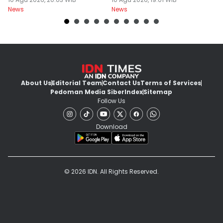
Jam
Main Uang
I
News
News
Ne
About Us
Editorial Team
Contact Us
Terms of Services
Pedoman Media Siber
Index
Sitemap
Follow Us
Download
© 2026 IDN. All Rights Reserved.