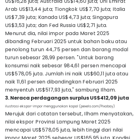
US$16,28 juta; Australia US$14,60 juta; Uni Emirat
Arab US$13,44 juta; Tiongkok US$7,70 juta; Italia
US$7,39 juta; Kanada US$4,73 juta; Singapura
US$3,53 juta; dan Fed Russia US$2,71 juta.
Menurut dia, nilai impor pada Maret 2025
dibanding Februari 2025 untuk bahan baku atau
penolong turun 44,75 persen dan barang modal
turun sebesar 28,99 persen. "Untuk barang
konsumsi naik sebesar 984,61 persen mencapai
US$578,05 juta. Jumlah ini naik US$60,11 juta atau
naik 11,61 persen dibandingkan Februari 2025
menyentuh US$517,93 juta," sambung Ilham.
3. Neraca perdagangan surplus US$412,09 juta
ilustrasi ekspor-impor menggunakan kapal (pexels.com/Pixabay)
Merujuk dari catatan tersebut, Ilham menyatakan,
nilai ekspor Provinsi Lampung Maret 2025
mencapai US$578,05 juta, lebih tinggi dari nilai
impor Maret 2025 sebesar US$165,95 juta. Kondisi