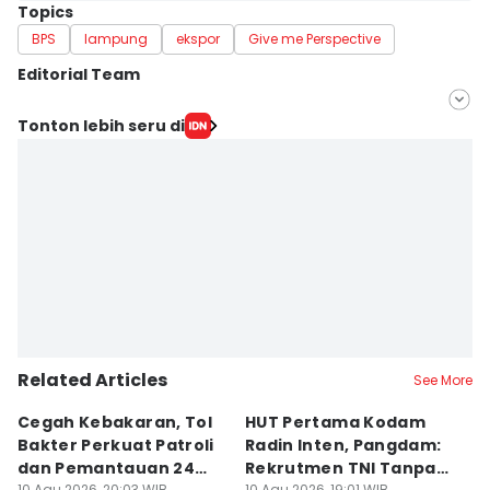
Topics
BPS
lampung
ekspor
Give me Perspective
Editorial Team
Editor
Tonton lebih seru di
Tama Wiguna
Editor
Martin Tobing
Related Articles
See More
Cegah Kebakaran, Tol
HUT Pertama Kodam
D
Bakter Perkuat Patroli
Radin Inten, Pangdam:
L
dan Pemantauan 24
Rekrutmen TNI Tanpa
R
10 Agu 2026, 20:03 WIB
10 Agu 2026, 19:01 WIB
10