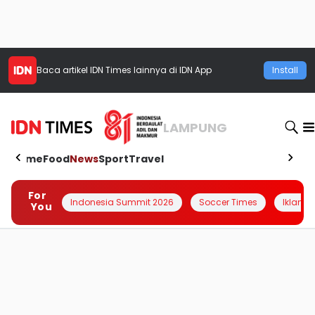
Baca artikel
IDN Times
lainnya di IDN App
Install
LAMPUNG
Home
Food
News
Sport
Travel
For
Indonesia Summit 2026
Soccer Times
Iklanin 
You