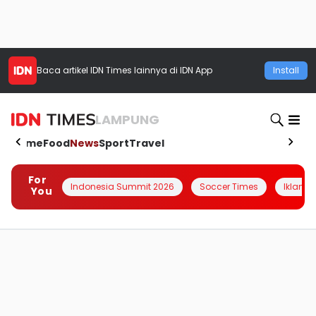
Baca artikel
IDN Times
lainnya di IDN App
Install
LAMPUNG
Home
Food
News
Sport
Travel
For
Indonesia Summit 2026
Soccer Times
Iklanin 
You