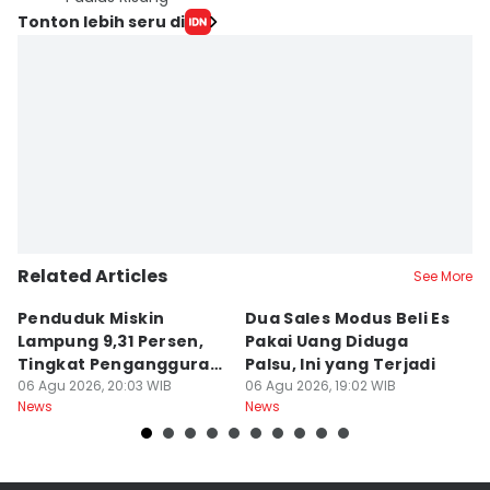
Tonton lebih seru di
Related Articles
See More
Penduduk Miskin
Dua Sales Modus Beli Es
Vi
Lampung 9,31 Persen,
Pakai Uang Diduga
P
Tingkat Pengangguran
Palsu, Ini yang Terjadi
S
Terbuka Naik
06 Agu 2026, 20:03 WIB
06 Agu 2026, 19:02 WIB
06
News
News
Ne