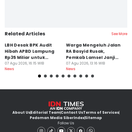
Related Articles
See More
LBH Desak BPK Audit
Warga Mengeluh Jalan
B
Hibah APBD Lampung
RA Basyid Rusak,
Pe
Rp35 Miliar untuk
Pemkab Lamsel Janji
P
Kejaksaan
07 Agu 2026, 16:15 WIB
Segera Perbaiki
07 Agu 2026, 13:16 WIB
D
07
News
News
Ne
About Us
Editorial Team
Contact Us
Terms of Services
Pedoman Media Siber
Index
Sitemap
Follow Us