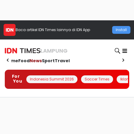
Baca artikel
IDN Times
lainnya di IDN App
Install
LAMPUNG
Home
Food
News
Sport
Travel
For
Indonesia Summit 2026
Soccer Times
Iklanin 
You