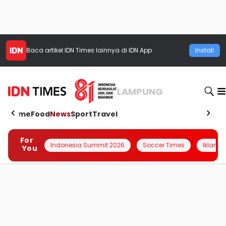
Baca artikel
IDN Times
lainnya di IDN App
Install
LAMPUNG
Home
Food
News
Sport
Travel
For
Indonesia Summit 2026
Soccer Times
Iklanin 
You