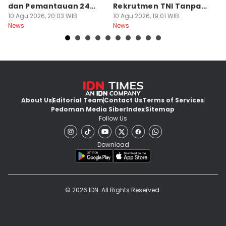
dan Pemantauan 24
Rekrutmen TNI Tanpa
R
Jam
10 Agu 2026, 20:03 WIB
Main Uang
10 Agu 2026, 19:01 WIB
I
10
News
News
Ne
About Us
Editorial Team
Contact Us
Terms of Services
Pedoman Media Siber
Index
Sitemap
Follow Us
Download
© 2026 IDN. All Rights Reserved.