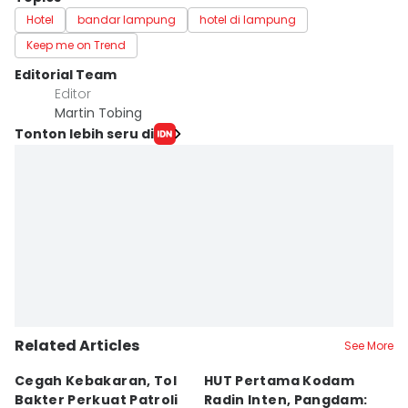
Hotel
bandar lampung
hotel di lampung
Keep me on Trend
Editorial Team
Editor
Martin Tobing
Tonton lebih seru di
Related Articles
See More
Cegah Kebakaran, Tol
HUT Pertama Kodam
D
Bakter Perkuat Patroli
Radin Inten, Pangdam:
L