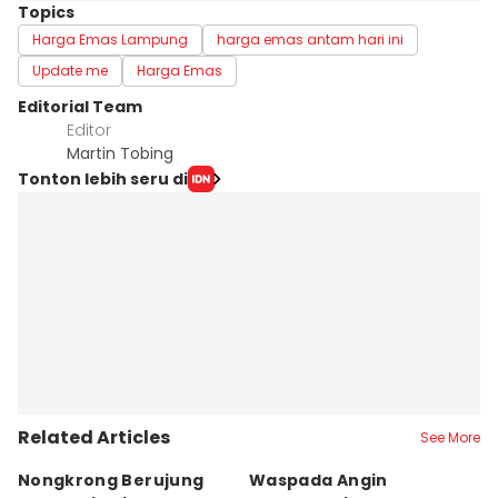
Topics
Harga Emas Lampung
harga emas antam hari ini
Update me
Harga Emas
Editorial Team
Editor
Martin Tobing
Tonton lebih seru di
Related Articles
See More
Nongkrong Berujung
Waspada Angin
H