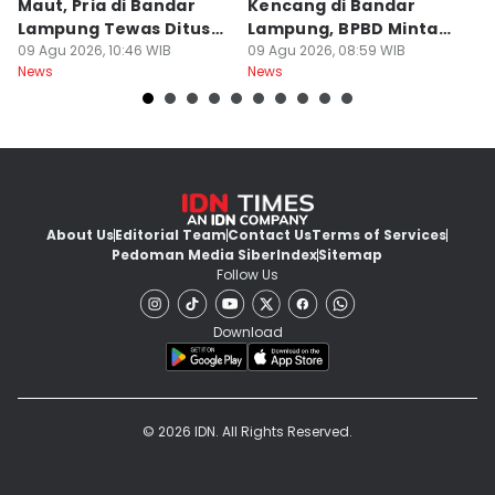
Maut, Pria di Bandar
Kencang di Bandar
L
Lampung Tewas Ditusuk
Lampung, BPBD Minta
2
Teman
09 Agu 2026, 10:46 WIB
Warga Berhati-Hati
09 Agu 2026, 08:59 WIB
J
09
News
News
Ne
About Us
Editorial Team
Contact Us
Terms of Services
Pedoman Media Siber
Index
Sitemap
Follow Us
Download
© 2026 IDN. All Rights Reserved.