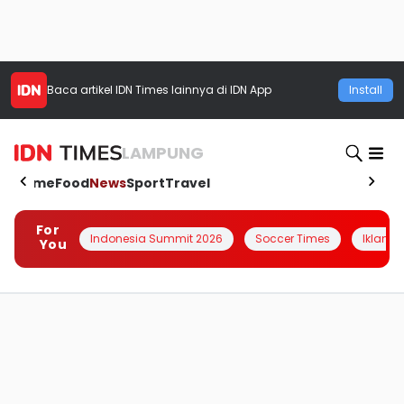
Baca artikel
IDN Times
lainnya di IDN App
Install
LAMPUNG
Home
Food
News
Sport
Travel
For
Indonesia Summit 2026
Soccer Times
Iklanin 
You