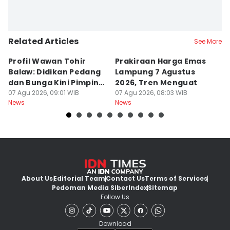
Related Articles
See More
Profil Wawan Tohir
Prakiraan Harga Emas
P
Balaw: Didikan Pedang
Lampung 7 Agustus
P
dan Bunga Kini Pimpin
2026, Tren Menguat
A
PRI Lampung
07 Agu 2026, 09:01 WIB
07 Agu 2026, 08:03 WIB
G
07
News
News
Ne
About Us
Editorial Team
Contact Us
Terms of Services
Pedoman Media Siber
Index
Sitemap
Follow Us
Download