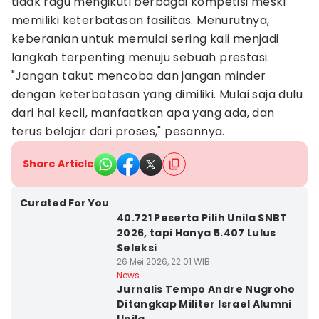
tidak ragu mengikuti berbagai kompetisi meski
memiliki keterbatasan fasilitas. Menurutnya,
keberanian untuk memulai sering kali menjadi
langkah terpenting menuju sebuah prestasi.
"Jangan takut mencoba dan jangan minder
dengan keterbatasan yang dimiliki. Mulai saja dulu
dari hal kecil, manfaatkan apa yang ada, dan
terus belajar dari proses," pesannya.
Share Article
Curated For You
40.721 Peserta Pilih Unila SNBT
2026, tapi Hanya 5.407 Lulus
Seleksi
26 Mei 2026, 22:01 WIB
News
Jurnalis Tempo Andre Nugroho
Ditangkap Militer Israel Alumni