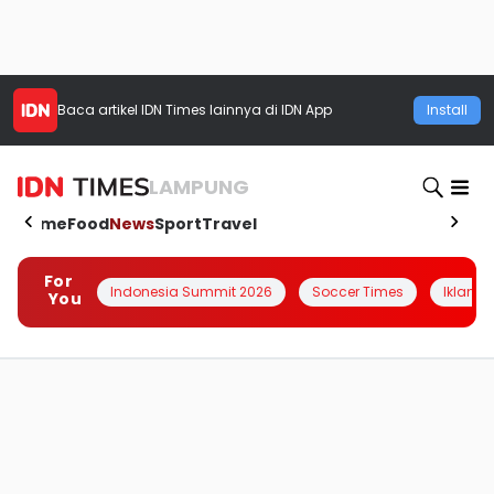
Baca artikel
IDN Times
lainnya di IDN App
Install
LAMPUNG
Home
Food
News
Sport
Travel
For
Indonesia Summit 2026
Soccer Times
Iklanin 
You