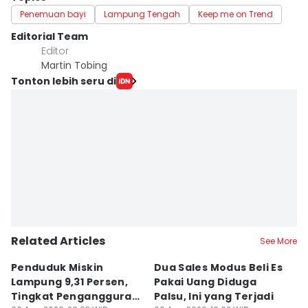
Penemuan bayi
Lampung Tengah
Keep me on Trend
Editorial Team
Editor
Martin Tobing
Tonton lebih seru di
Related Articles
See More
Penduduk Miskin
Dua Sales Modus Beli Es
Vi
Lampung 9,31 Persen,
Pakai Uang Diduga
P
Tingkat Pengangguran
Palsu, Ini yang Terjadi
S