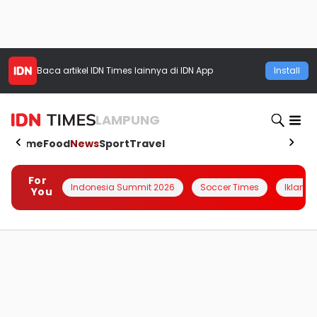
Baca artikel
IDN Times
lainnya di IDN App
Install
LAMPUNG
Home
Food
News
Sport
Travel
For
Indonesia Summit 2026
Soccer Times
Iklanin 
You