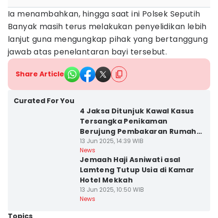
Ia menambahkan, hingga saat ini Polsek Seputih
Banyak masih terus melakukan penyelidikan lebih
lanjut guna mengungkap pihak yang bertanggung
jawab atas penelantaran bayi tersebut.
Share Article
Curated For You
4 Jaksa Ditunjuk Kawal Kasus
Tersangka Penikaman
Berujung Pembakaran Rumah
Lurah di Lamteng
13 Jun 2025, 14:39 WIB
News
Jemaah Haji Asniwati asal
Lamteng Tutup Usia di Kamar
Hotel Mekkah
13 Jun 2025, 10:50 WIB
News
Topics