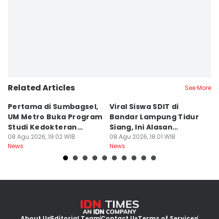
Editor
Yogie Fadila
Related Articles
See More
Pertama di Sumbagsel,
Viral Siswa SDIT di
C
UM Metro Buka Program
Bandar Lampung Tidur
d
Studi Kedokteran
Siang, Ini Alasan
B
Hewan
08 Agu 2026, 19:02 WIB
Sekolah
08 Agu 2026, 18:01 WIB
08
News
News
Ne
About Us
Editorial Team
Contact Us
Terms of Services