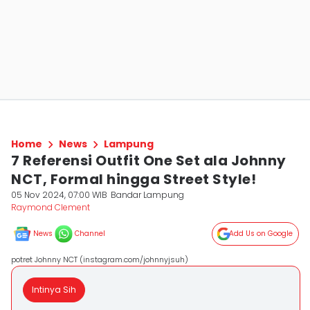
Home
News
Lampung
7 Referensi Outfit One Set ala Johnny
NCT, Formal hingga Street Style!
05 Nov 2024, 07:00 WIB
Bandar Lampung
Raymond Clement
News
Channel
Add Us on Google
potret Johnny NCT (instagram.com/johnnyjsuh)
Intinya Sih