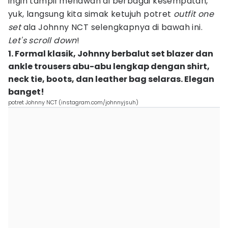
ingin tampil menawan di berbagai kesempatan,
yuk, langsung kita simak ketujuh potret
outfit one
set
ala Johnny NCT selengkapnya di bawah ini.
Let's scroll down
!
1. Formal klasik, Johnny berbalut set blazer dan
ankle trousers abu-abu lengkap dengan shirt,
neck tie, boots, dan leather bag selaras. Elegan
banget!
potret Johnny NCT (instagram.com/johnnyjsuh)