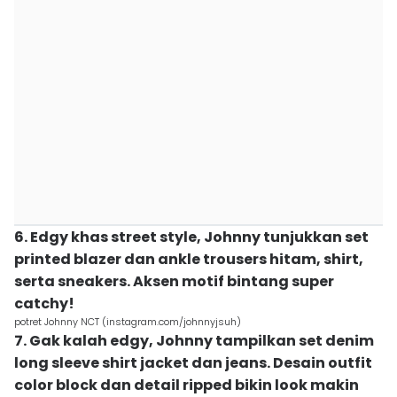
6. Edgy khas street style, Johnny tunjukkan set
printed blazer dan ankle trousers hitam, shirt,
serta sneakers. Aksen motif bintang super
catchy!
potret Johnny NCT (instagram.com/johnnyjsuh)
7. Gak kalah edgy, Johnny tampilkan set denim
long sleeve shirt jacket dan jeans. Desain outfit
color block dan detail ripped bikin look makin