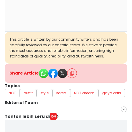
This article is written by our community writers and has been
carefully reviewed by our editorial team. We strive to provide
the most accurate and reliable information, ensuring high
standards of quality, credibility, and trustworthiness.
Share Article
Topics
NCT
outfit
style
korea
NCT dream
gaya artis
Editorial Team
Editor
Tonton lebih seru di
Martin Tobing