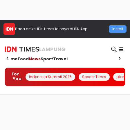
Baca artikel
IDN Times
lainnya di IDN App
Install
LAMPUNG
Home
Food
News
Sport
Travel
For
Indonesia Summit 2026
Soccer Times
Iklanin 
You