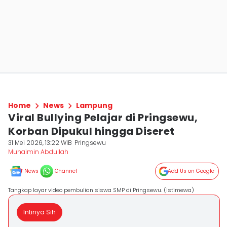
Home
News
Lampung
Viral Bullying Pelajar di Pringsewu,
Korban Dipukul hingga Diseret
31 Mei 2026, 13:22 WIB
Pringsewu
Muhaimin Abdullah
News
Channel
Add Us on Google
Tangkap layar video pembulian siswa SMP di Pringsewu. (istimewa)
Intinya Sih