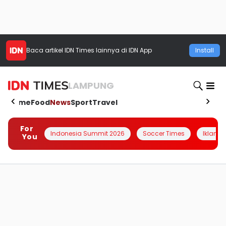
Baca artikel
IDN Times
lainnya di IDN App
Install
LAMPUNG
Home
Food
News
Sport
Travel
For
Indonesia Summit 2026
Soccer Times
Iklanin 
You