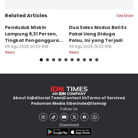
Related Articles
See More
Penduduk Miskin
Dua Sales Modus Beli Es
Vi
Lampung 9,31 Persen,
Pakai Uang Diduga
P
Tingkat Pengangguran
Palsu, Ini yang Terjadi
S
Terbuka Naik
06 Agu 2026, 20:03 WIB
06 Agu 2026, 19:02 WIB
06
News
News
Ne
About Us
Editorial Team
Contact Us
Terms of Services
Pedoman Media Siber
Index
Sitemap
Follow Us
Download