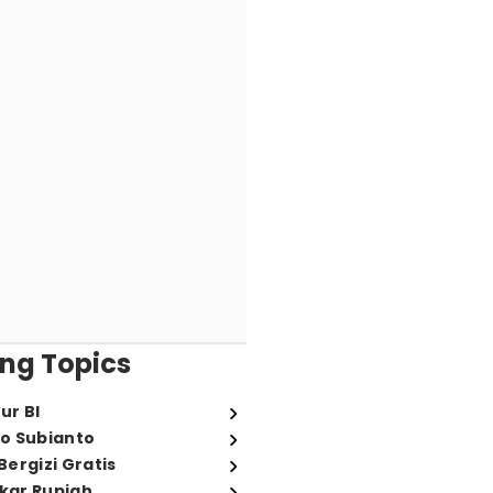
ng Topics
ur BI
o Subianto
ergizi Gratis
ukar Rupiah