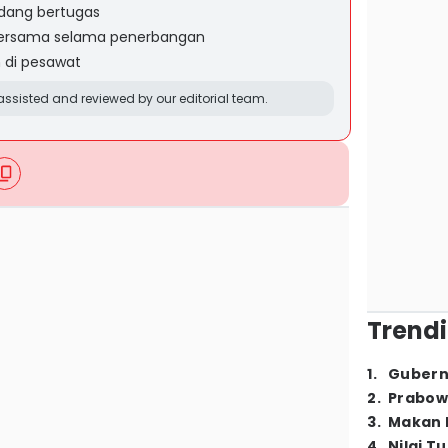
edang bertugas
ersama selama penerbangan
 di pesawat
ssisted and reviewed by our editorial team.
Trendi
1
.
Gubern
2
.
Prabow
3
.
Makan B
4
.
Nilai T