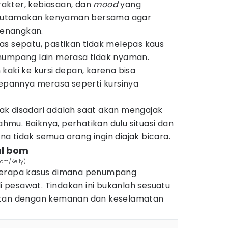
akter, kebiasaan, dan
mood
yang
alu utamakan kenyaman bersama agar
enangkan.
as sepatu, pastikan tidak melepas kaus
numpang lain merasa tidak nyaman.
kaki ke kursi depan, karena bisa
pannya merasa seperti kursinya
idak disadari adalah saat akan mengajak
mu. Baiknya, perhatikan dulu situasi dan
 tidak semua orang ingin diajak bicara.
al bom
com/Kelly)
berapa kasus dimana penumpang
pesawat. Tindakan ini bukanlah sesuatu
itan dengan kemanan dan keselamatan