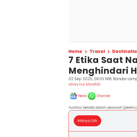
Home
Travel
Destinati
7 Etika Saat N
Menghindari H
02 Sep 2025, 08:03 WIB
Bandar Lam
silvia nur kholifah
News
Channel
ilustrasi berada dalam pesawat (pexels.c
Intinya Sih