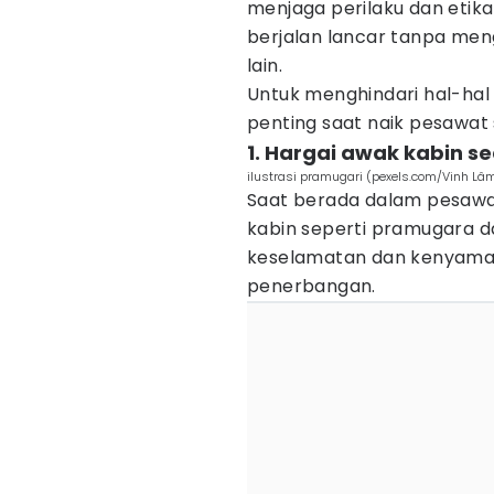
menjaga perilaku dan etik
berjalan lancar tanpa m
lain.
Untuk menghindari hal-hal y
penting saat naik pesawat s
1. Hargai awak kabin s
ilustrasi pramugari (pexels.com/Vinh Lâ
Saat berada dalam pesawa
kabin seperti pramugara 
keselamatan dan kenyama
penerbangan.