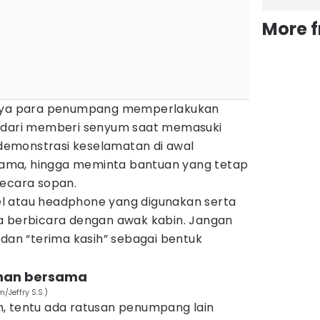
More 
snya para penumpang memperlakukan
i dari memberi senyum saat memasuki
emonstrasi keselamatan di awal
ama, hingga meminta bantuan yang tetap
secara sopan.
l atau headphone yang digunakan serta
a berbicara dengan awak kabin. Jangan
 dan “terima kasih” sebagai bentuk
nan bersama
Jeffry S.S.)
, tentu ada ratusan penumpang lain