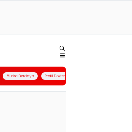
#LokalBerdaya
Profil Dokter
Quiz
Join Community