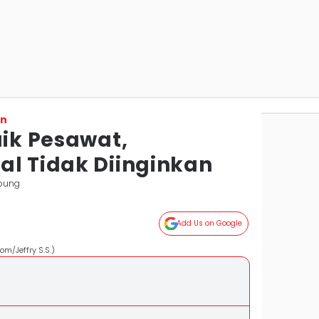
on
aik Pesawat,
al Tidak Diinginkan
pung
Add Us on Google
om/Jeffry S.S.)