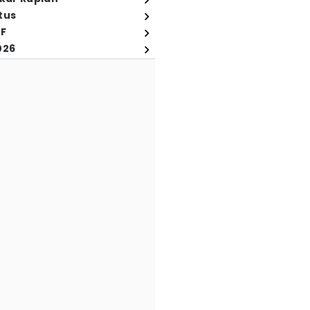
tus
FF
026