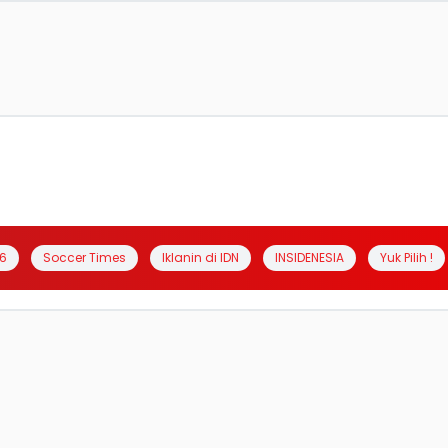
6
Soccer Times
Iklanin di IDN
INSIDENESIA
Yuk Pilih !