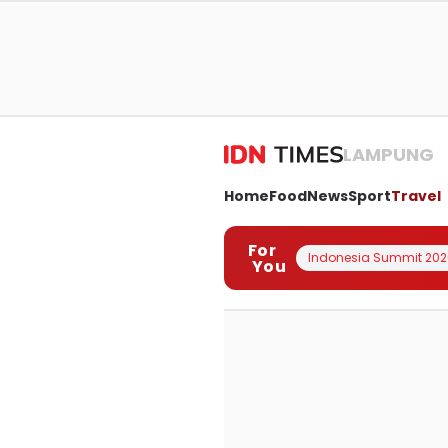
LAMPUNG
Home
Food
News
Sport
Travel
For
Indonesia Summit 202
You