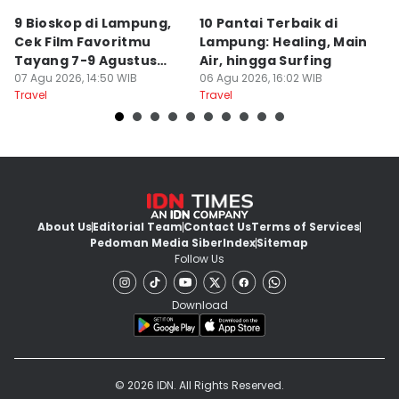
9 Bioskop di Lampung,
10 Pantai Terbaik di
L
Cek Film Favoritmu
Lampung: Healing, Main
Sp
Tayang 7-9 Agustus
Air, hingga Surfing
S
2026
07 Agu 2026, 14:50 WIB
06 Agu 2026, 16:02 WIB
U
04
Travel
Travel
Tr
About Us
Editorial Team
Contact Us
Terms of Services
Pedoman Media Siber
Index
Sitemap
Follow Us
Download
© 2026 IDN. All Rights Reserved.