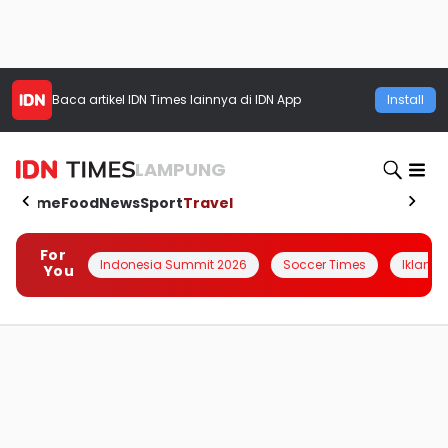
Baca artikel
IDN Times
lainnya di IDN App
Install
LAMPUNG
Home
Food
News
Sport
Travel
For
Indonesia Summit 2026
Soccer Times
Iklanin 
You