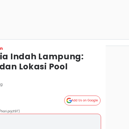
on
lia Indah Lampung:
dan Lokasi Pool
ng
Add Us on Google
hari.prjct97)