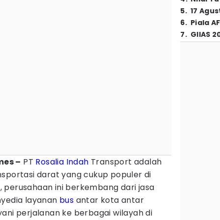
5
.
17 Agus
6
.
Piala A
7
.
GIIAS 2
imes –
PT
Rosalia Indah
Transport adalah
sportasi darat yang cukup populer di
83, perusahaan ini berkembang dari jasa
nyedia layanan
bus
antar kota antar
ani perjalanan ke berbagai wilayah di