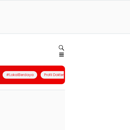
#LokalBerdaya
Profil Dokter
Quiz
Join Community