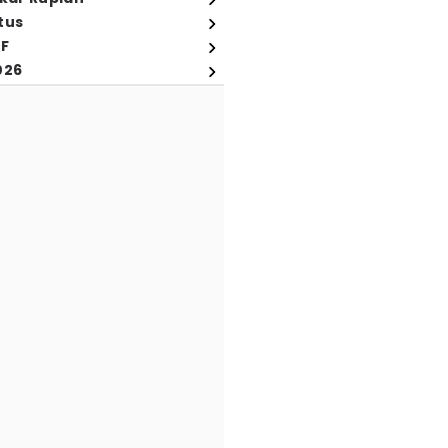
tus
FF
026