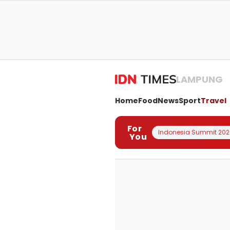
LAMPUNG
Home
Food
News
Sport
Travel
For
Indonesia Summit 202
You