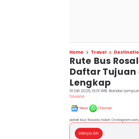
Home
Travel
Destinati
Rute Bus Rosa
Daftar Tujuan 
Lengkap
01 Okt 2025, 19:01 WIB
Bandar Lampu
Silviana
News
Channel
potret bus Rosalia Indah (instagram.com/
Intinya Sih