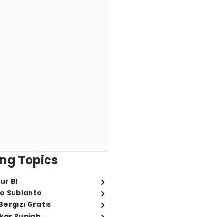
ng Topics
ur BI
o Subianto
ergizi Gratis
ukar Rupiah