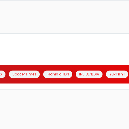
6
Soccer Times
Iklanin di IDN
INSIDENESIA
Yuk Pilih !