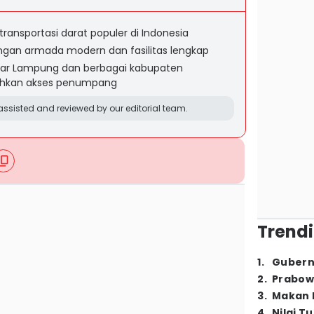
transportasi darat populer di Indonesia
gan armada modern dan fasilitas lengkap
ndar Lampung dan berbagai kabupaten
ahkan akses penumpang
ssisted and reviewed by our editorial team.
Trendi
1
.
Gubern
2
.
Prabow
3
.
Makan B
4
.
Nilai T