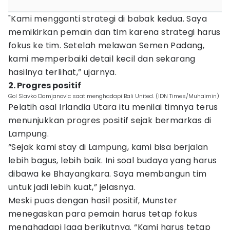
"Kami mengganti strategi di babak kedua. Saya
memikirkan pemain dan tim karena strategi harus
fokus ke tim. Setelah melawan Semen Padang,
kami memperbaiki detail kecil dan sekarang
hasilnya terlihat,” ujarnya.
2. Progres positif
Gol Slavko Damjanovic saat menghadapi Bali United. (IDN Times/Muhaimin)
Pelatih asal Irlandia Utara itu menilai timnya terus
menunjukkan progres positif sejak bermarkas di
Lampung.
“Sejak kami stay di Lampung, kami bisa berjalan
lebih bagus, lebih baik. Ini soal budaya yang harus
dibawa ke Bhayangkara. Saya membangun tim
untuk jadi lebih kuat,” jelasnya.
Meski puas dengan hasil positif, Munster
menegaskan para pemain harus tetap fokus
menghadapi laga berikutnya. “Kami harus tetap