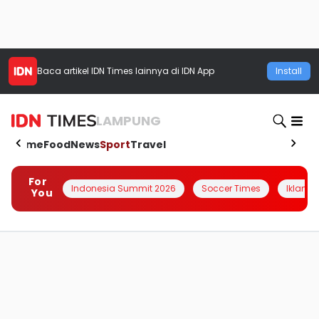
Baca artikel
IDN Times
lainnya di IDN App
Install
LAMPUNG
Home
Food
News
Sport
Travel
For
Indonesia Summit 2026
Soccer Times
Iklanin 
You