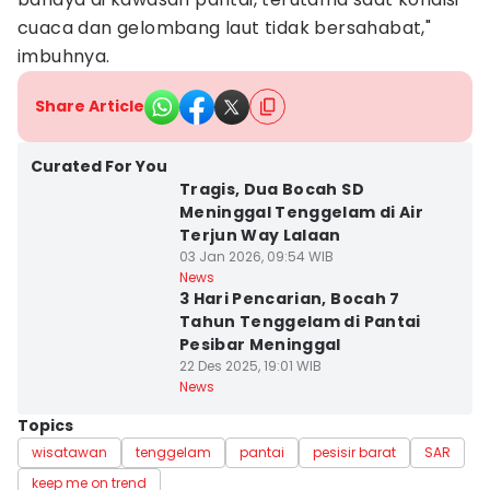
cuaca dan gelombang laut tidak bersahabat,"
imbuhnya.
Share Article
Curated For You
Tragis, Dua Bocah SD
Meninggal Tenggelam di Air
Terjun Way Lalaan
03 Jan 2026, 09:54 WIB
News
3 Hari Pencarian, Bocah 7
Tahun Tenggelam di Pantai
Pesibar Meninggal
22 Des 2025, 19:01 WIB
News
Topics
wisatawan
tenggelam
pantai
pesisir barat
SAR
keep me on trend