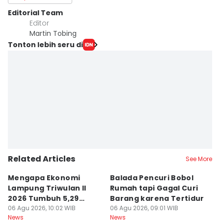
Editorial Team
Editor
Martin Tobing
Tonton lebih seru di
Related Articles
See More
Mengapa Ekonomi
Balada Pencuri Bobol
H
Lampung Triwulan II
Rumah tapi Gagal Curi
P
2026 Tumbuh 5,29
Barang karena Tertidur
A
Persen?
06 Agu 2026, 10:02 WIB
06 Agu 2026, 09:01 WIB
06
News
News
Ne