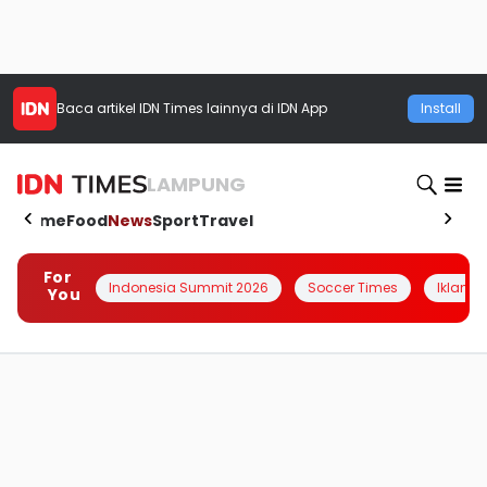
Baca artikel
IDN Times
lainnya di IDN App
Install
LAMPUNG
Home
Food
News
Sport
Travel
For
Indonesia Summit 2026
Soccer Times
Iklanin 
You