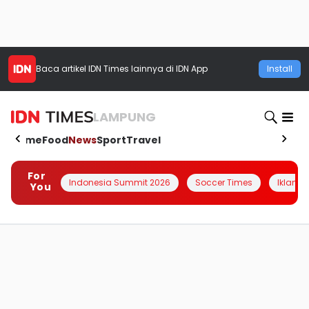
Baca artikel
IDN Times
lainnya di IDN App
Install
LAMPUNG
Home
Food
News
Sport
Travel
For
Indonesia Summit 2026
Soccer Times
Iklanin 
You