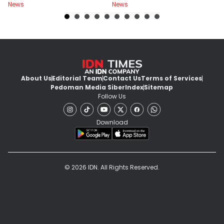
News
News
Ne
About Us
Editorial Team
Contact Us
Terms of Services
Pedoman Media Siber
Index
Sitemap
Follow Us
Download
© 2026 IDN. All Rights Reserved.