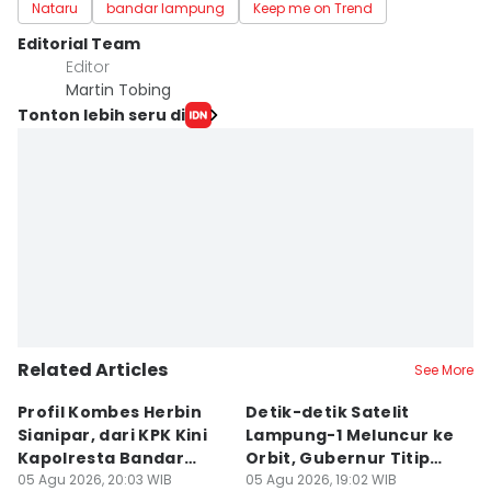
Nataru
bandar lampung
Keep me on Trend
Editorial Team
Editor
Martin Tobing
Tonton lebih seru di
Related Articles
See More
Profil Kombes Herbin
Detik-detik Satelit
L
Sianipar, dari KPK Kini
Lampung-1 Meluncur ke
H
Kapolresta Bandar
Orbit, Gubernur Titip
Ra
Lampung
05 Agu 2026, 20:03 WIB
Pesan
05 Agu 2026, 19:02 WIB
A
05