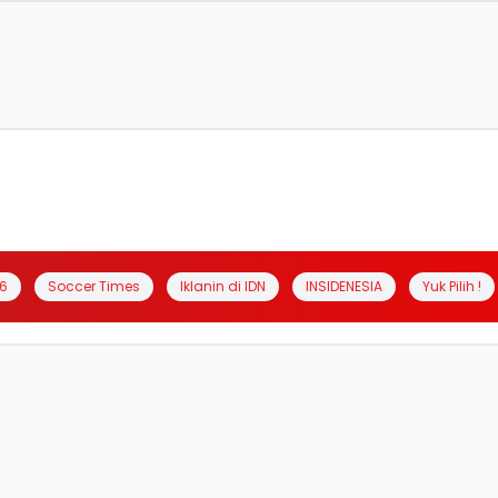
6
Soccer Times
Iklanin di IDN
INSIDENESIA
Yuk Pilih !