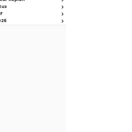
tus
FF
026