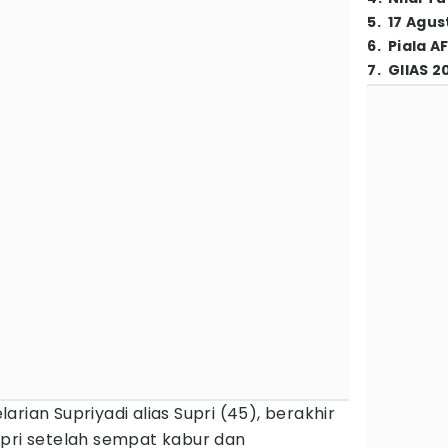
5
.
17 Agus
6
.
Piala A
7
.
GIIAS 2
larian Supriyadi alias Supri (45), berakhir
upri setelah sempat kabur dan