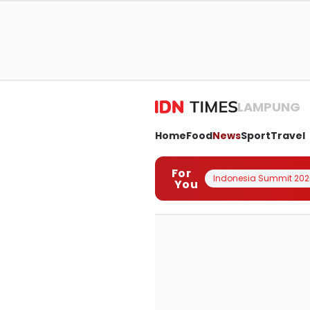
LAMPUNG
Home
Food
News
Sport
Travel
For
Indonesia Summit 202
You