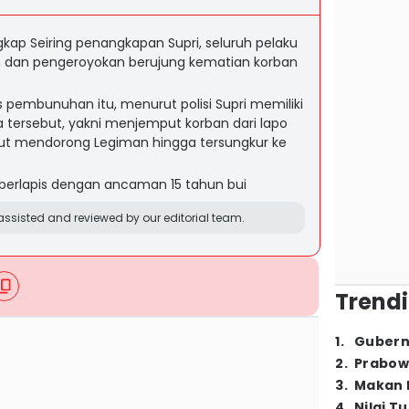
gkap Seiring penangkapan Supri, seluruh pelaku
dan pengeroyokan berujung kematian korban
s pembunuhan itu, menurut polisi Supri memiliki
a tersebut, yakni menjemput korban dari lapo
 ikut mendorong Legiman hingga tersungkur ke
l berlapis dengan ancaman 15 tahun bui
ssisted and reviewed by our editorial team.
Trendi
1
.
Gubern
2
.
Prabow
3
.
Makan B
4
.
Nilai T