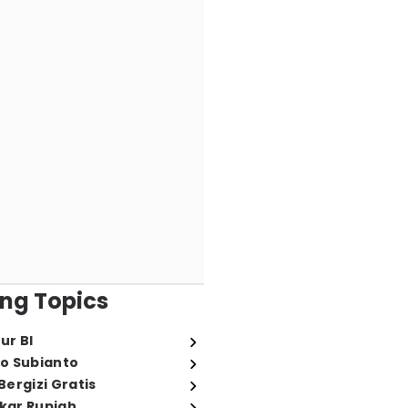
ng Topics
ur BI
o Subianto
ergizi Gratis
ukar Rupiah