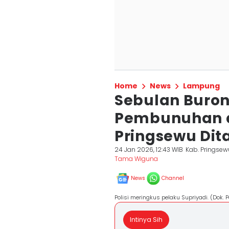
Home
News
Lampung
Sebulan Buron
Pembunuhan d
Pringsewu Di
24 Jan 2026, 12:43 WIB
Kab. Pringsew
Tama Wiguna
News
Channel
Polisi meringkus pelaku Supriyadi. (Dok. 
Intinya Sih