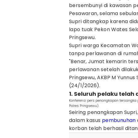
bersembunyi di kawasan p
Pesawaran, selama sebulan
Supri ditangkap karena d
lapo tuak Pekon Wates Se
Pringsewu.
Supri warga Kecamatan Way
tanpa perlawanan di ruma
"Benar, Jumat kemarin ter
perlawanan setelah dilakuk
Pringsewu, AKBP M Yunnus S
(24/1/2026).
1. Seluruh pelaku telah
Konferensi pers penangkapan tersangka p
Polres Pringsewu).
Seiring penangkapan Supri
dalam kasus
pembunuhan
korban telah berhasil dita