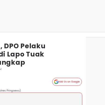
, DPO Pelaku
i Lapo Tuak
tangkap
u
Add Us on Google
Polres Pringsewu).