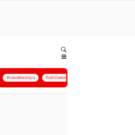
#LokalBerdaya
Profil Dokter
Quiz
Join Community