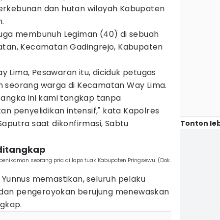
erkebunan dan hutan wilayah Kabupaten
.
iduga membunuh Legiman (40) di sebuah
latan, Kecamatan Gadingrejo, Kabupaten
 Lima, Pesawaran itu, diciduk petugas
h seorang warga di Kecamatan Way Lima.
sangka ini kami tangkap tanpa
an penyelidikan intensif," kata Kapolres
aputra saat dikonfirmasi, Sabtu
Tonton leb
 ditangkap
enikaman seorang pria di lapo tuak Kabupaten Pringsewu. (Dok.
, Yunnus memastikan, seluruh pelaku
dan pengeroyokan berujung menewaskan
ngkap.