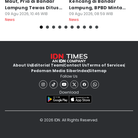
Maut, Pria di Bandar
Kencang di Bandar
L
Lampung Tewas Ditusuk
Lampung, BPBD Minta
2
Teman
09 Agu 2026, 10:46 WIB
Warga Berhati-Hati
09 Agu 2026, 08:59 WIB
J
09
News
News
Ne
About Us
Editorial Team
Contact Us
Terms of Services
Pedoman Media Siber
Index
Sitemap
Follow Us
Download
© 2026 IDN. All Rights Reserved.