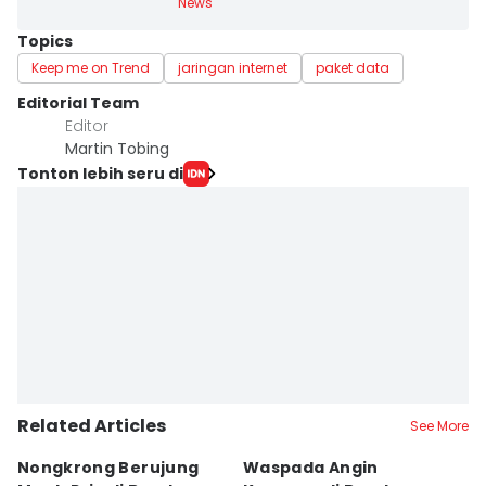
News
Topics
Keep me on Trend
jaringan internet
paket data
Editorial Team
Editor
Martin Tobing
Tonton lebih seru di
Related Articles
See More
Nongkrong Berujung
Waspada Angin
H