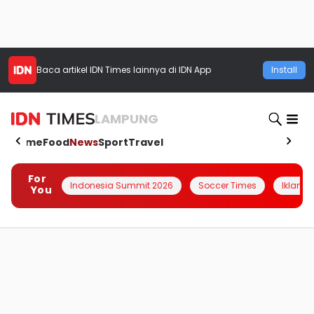
Baca artikel
IDN Times
lainnya di IDN App
Install
LAMPUNG
Home
Food
News
Sport
Travel
For
Indonesia Summit 2026
Soccer Times
Iklanin 
You