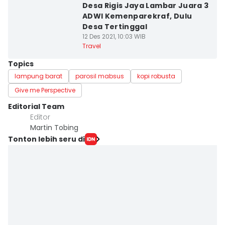
Desa Rigis Jaya Lambar Juara 3
ADWI Kemenparekraf, Dulu
Desa Tertinggal
12 Des 2021, 10:03 WIB
Travel
Topics
lampung barat
parosil mabsus
kopi robusta
Give me Perspective
Editorial Team
Editor
Martin Tobing
Tonton lebih seru di