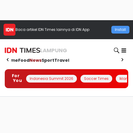
Baca artikel
IDN Times
lainnya di IDN App
Install
LAMPUNG
Home
Food
News
Sport
Travel
For
Indonesia Summit 2026
Soccer Times
Iklanin 
You