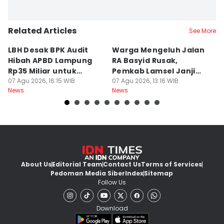
Related Articles
See More
LBH Desak BPK Audit
Warga Mengeluh Jalan
B
Hibah APBD Lampung
RA Basyid Rusak,
Pe
Rp35 Miliar untuk
Pemkab Lamsel Janji
P
Kejaksaan
07 Agu 2026, 16:15 WIB
Segera Perbaiki
07 Agu 2026, 13:16 WIB
D
07
News
News
Ne
About Us
Editorial Team
Contact Us
Terms of Services
Pedoman Media Siber
Index
Sitemap
Follow Us
Download