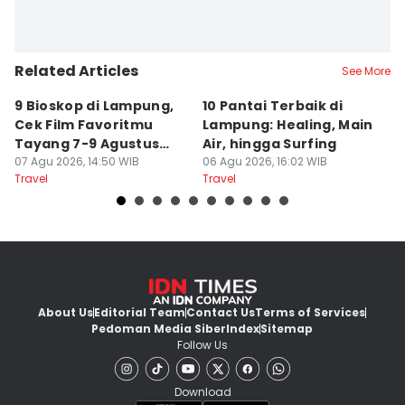
Related Articles
See More
9 Bioskop di Lampung,
10 Pantai Terbaik di
L
Cek Film Favoritmu
Lampung: Healing, Main
Sp
Tayang 7-9 Agustus
Air, hingga Surfing
S
2026
07 Agu 2026, 14:50 WIB
06 Agu 2026, 16:02 WIB
U
04
Travel
Travel
Tr
About Us
Editorial Team
Contact Us
Terms of Services
Pedoman Media Siber
Index
Sitemap
Follow Us
Download