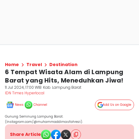
Home
Travel
Destination
6 Tempat Wisata Alam di Lampung
Barat yang Hits, Meneduhkan Jiwa!
11 Jul 2024, 17:00 WIB
Kab. Lampung Barat
IDN Times Hyperlocal
News
Channel
Add Us on Google
Gunung Seminung Lampung Barat.
(Instagram.com/@muhammaddimasfahrezi).
Share Article