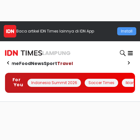
Baca artikel
IDN Times
lainnya di IDN App
Install
LAMPUNG
Home
Food
News
Sport
Travel
For
Indonesia Summit 2026
Soccer Times
Iklanin 
You