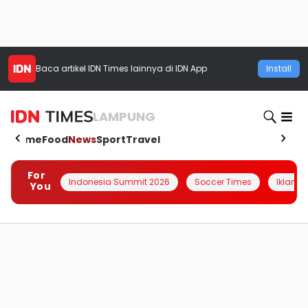
Baca artikel
IDN Times
lainnya di IDN App
Install
LAMPUNG
Home
Food
News
Sport
Travel
For
Indonesia Summit 2026
Soccer Times
Iklanin 
You