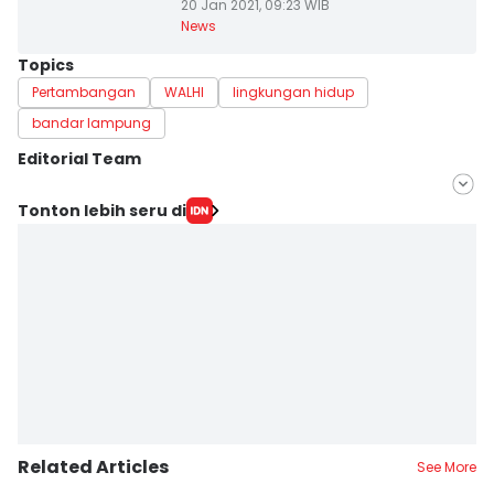
20 Jan 2021, 09:23 WIB
News
Topics
Pertambangan
WALHI
lingkungan hidup
bandar lampung
Editorial Team
Editor
Tonton lebih seru di
Silviana
Editor
Martin Tobing
Related Articles
See More