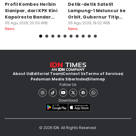
Profil Kombes Herbin
Detik-detik Satelit
L
Sianipar, dari KPK Kini
Lampung-1 Meluncur ke
H
Kapolresta Bandar
Orbit, Gubernur Titip
Ra
Lampung
05 Agu 2026, 20:03 WIB
Pesan
05 Agu 2026, 19:02 WIB
A
05
News
News
Ne
About Us
Editorial Team
Contact Us
Terms of Services
Pedoman Media Siber
Index
Sitemap
Follow Us
Download
© 2026 IDN. All Rights Reserved.