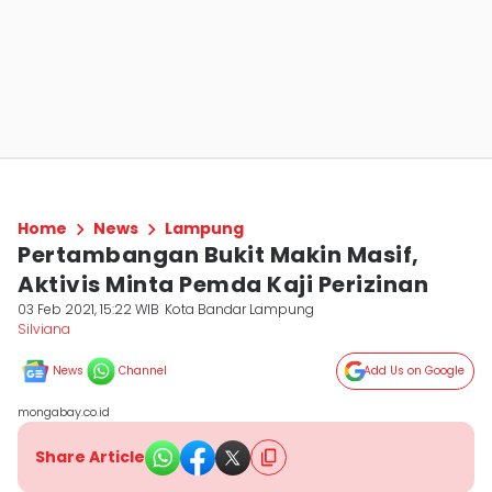
Home
News
Lampung
Pertambangan Bukit Makin Masif,
Aktivis Minta Pemda Kaji Perizinan
03 Feb 2021, 15:22 WIB
Kota Bandar Lampung
Silviana
News
Channel
Add Us on Google
mongabay.co.id
Share Article