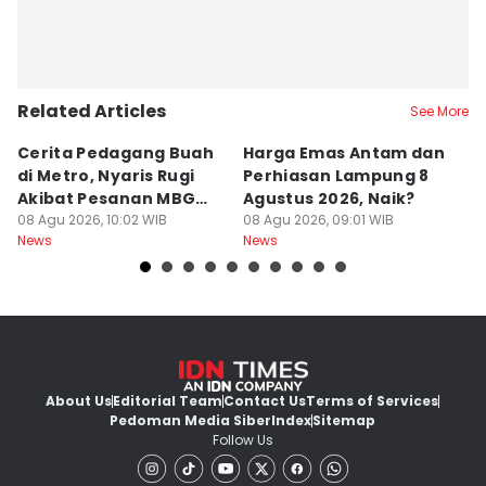
Related Articles
See More
Cerita Pedagang Buah
Harga Emas Antam dan
P
di Metro, Nyaris Rugi
Perhiasan Lampung 8
P
Akibat Pesanan MBG
Agustus 2026, Naik?
A
Batal
08 Agu 2026, 10:02 WIB
08 Agu 2026, 09:01 WIB
B
08
News
News
Ne
About Us
Editorial Team
Contact Us
Terms of Services
Pedoman Media Siber
Index
Sitemap
Follow Us