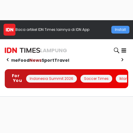
Baca artikel
IDN Times
lainnya di IDN App
Install
LAMPUNG
Home
Food
News
Sport
Travel
For
Indonesia Summit 2026
Soccer Times
Iklanin 
You