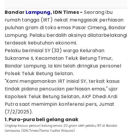
Bandar
Lampung
, IDN Times -
Seorang ibu
rumah tangga (IRT) nekat menggasak perhiasan
puluhan gram di toko emas Pasar Cimeng, Bandar
Lampung. Pelaku berdalih aksinya dilatarbelakangi
terdesak kebutuhan ekonomi.
Pelaku berinisial SY (33) warga Kelurahan
Sukarame II, Kecamatan Teluk Betung Timur,
Bandar Lampung. Ia kini telah diringkus personel
Polsek Teluk Betung Selatan.
"Kami mengamankan IRT inisial SY, terkait kasus
tindak pidana pencucian perhiasan emas," ujar
Kapolsek Teluk Betung Selatan, AKP Dhedi Ardi
Putra saat memimpin konferensi pers, Jumat
(7/2/2025).
1. Pura-pura beli gelang anak
Ungkap kasus pencuri kalung emas 20 gram oleh pelaku IRT di Bandar
Lampung. (IDN Times/Tama Yudha Wiguna).