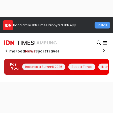
Baca artikel
IDN Times
lainnya di IDN App
Install
LAMPUNG
Home
Food
News
Sport
Travel
For
Indonesia Summit 2026
Soccer Times
Iklanin 
You