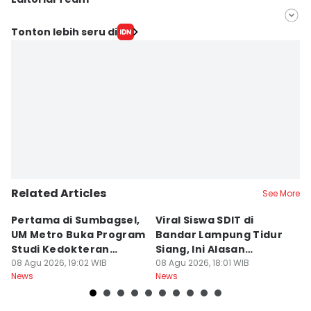
Editor
Tonton lebih seru di
Hafidz Trijatnika
Editor
Tama Wiguna
Related Articles
See More
Pertama di Sumbagsel,
Viral Siswa SDIT di
C
UM Metro Buka Program
Bandar Lampung Tidur
d
Studi Kedokteran
Siang, Ini Alasan
B
Hewan
08 Agu 2026, 19:02 WIB
Sekolah
08 Agu 2026, 18:01 WIB
08
News
News
Ne