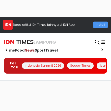
Baca artikel
IDN Times
lainnya di IDN App
Install
LAMPUNG
Home
Food
News
Sport
Travel
For
Indonesia Summit 2026
Soccer Times
Iklanin 
You