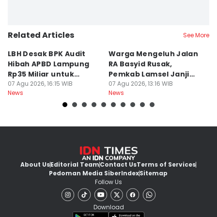
Related Articles
See More
LBH Desak BPK Audit
Warga Mengeluh Jalan
B
Hibah APBD Lampung
RA Basyid Rusak,
Pe
Rp35 Miliar untuk
Pemkab Lamsel Janji
P
Kejaksaan
07 Agu 2026, 16:15 WIB
Segera Perbaiki
07 Agu 2026, 13:16 WIB
D
07
News
News
Ne
About Us
Editorial Team
Contact Us
Terms of Services
Pedoman Media Siber
Index
Sitemap
Follow Us
Download