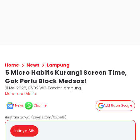
Home
News
Lampung
5 Micro Habits Kurangi Screen Time,
Gak Perlu Block Medsos!
31 Mei 2025, 06:02 WIB
Bandar Lampung
Muhamad Aldifa
News
Channel
Add Us on Google
ilustrasi gawai (pexels.com/fauxels)
Intinya Sih