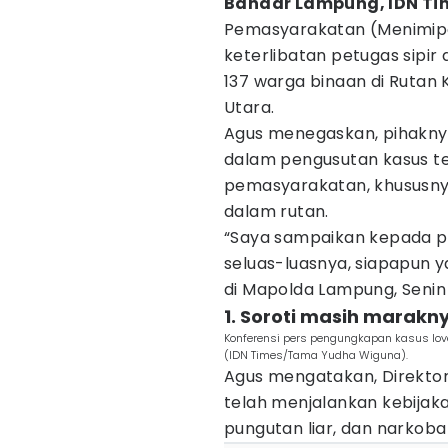
Bandar Lampung, IDN Ti
Pemasyarakatan (Menimipa
keterlibatan petugas sipi
137 warga binaan di Rutan K
Utara.
Agus menegaskan, pihakny
dalam pengusutan kasus te
pemasyarakatan, khususnya
dalam rutan.
“Saya sampaikan kepada pa
seluas-luasnya, siapapun ya
di Mapolda Lampung, Senin 
1. Soroti masih marakn
Konferensi pers pengungkapan kasus lov
(IDN Times/Tama Yudha Wiguna).
Agus mengatakan, Direktor
telah menjalankan kebijaka
pungutan liar, dan narkoba