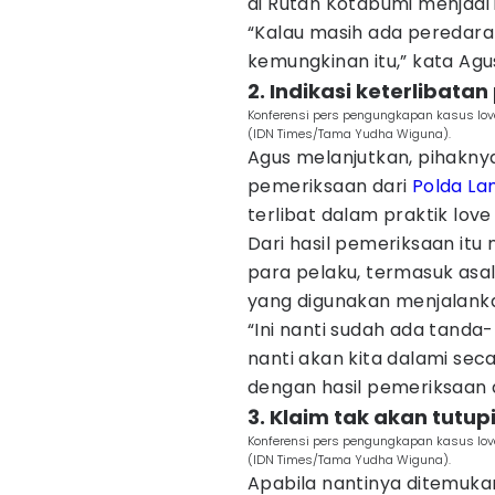
di Rutan Kotabumi menjadi i
“Kalau masih ada peredaran
kemungkinan itu,” kata Agu
2. Indikasi keterlibata
Konferensi pers pengungkapan kasus lov
(IDN Times/Tama Yudha Wiguna).
Agus melanjutkan, pihaknya
pemeriksaan dari
Polda L
terlibat dalam praktik lov
Dari hasil pemeriksaan itu
para pelaku, termasuk asa
yang digunakan menjalanka
“Ini nanti sudah ada tanda
nanti akan kita dalami seca
dengan hasil pemeriksaan d
3. Klaim tak akan tutup
Konferensi pers pengungkapan kasus lov
(IDN Times/Tama Yudha Wiguna).
Apabila nantinya ditemuka