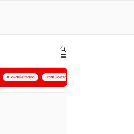
#LokalBerdaya
Profil Dokter
Quiz
Join Community