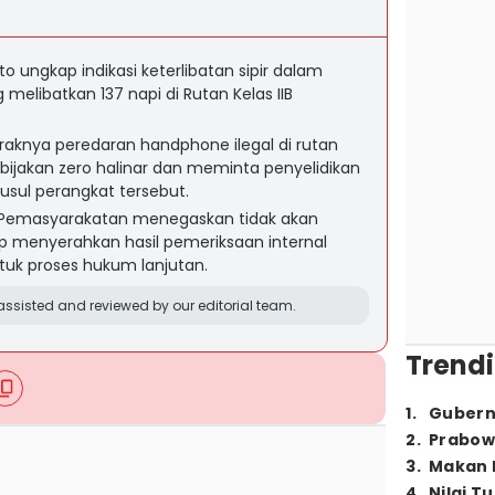
o ungkap indikasi keterlibatan sipir dalam
elibatkan 137 napi di Rutan Kelas IIB
aknya peredaran handphone ilegal di rutan
bijakan zero halinar dan meminta penyelidikan
sul perangkat tersebut.
 Pemasyarakatan menegaskan tidak akan
ap menyerahkan hasil pemeriksaan internal
uk proses hukum lanjutan.
ssisted and reviewed by our editorial team.
Trendi
1
.
Gubern
2
.
Prabow
3
.
Makan B
4
.
Nilai T