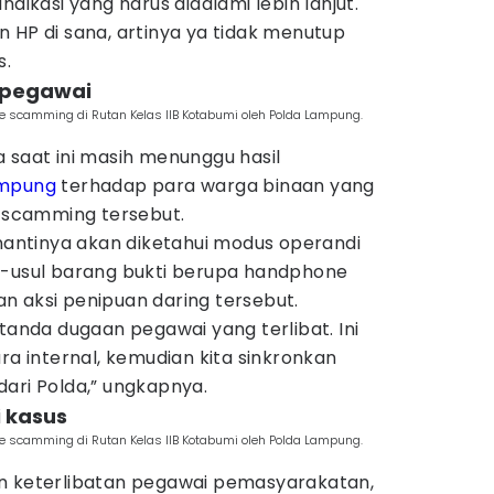
ndikasi yang harus didalami lebih lanjut.
 HP di sana, artinya ya tidak menutup
s.
n pegawai
e scamming di Rutan Kelas IIB Kotabumi oleh Polda Lampung.
 saat ini masih menunggu hasil
ampung
terhadap para warga binaan yang
e scamming tersebut.
 nantinya akan diketahui modus operandi
l-usul barang bukti berupa handphone
n aksi penipuan daring tersebut.
-tanda dugaan pegawai yang terlibat. Ini
ra internal, kemudian kita sinkronkan
ari Polda,” ungkapnya.
i kasus
e scamming di Rutan Kelas IIB Kotabumi oleh Polda Lampung.
n keterlibatan pegawai pemasyarakatan,