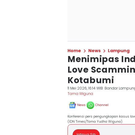
Home
News
Lampung
Menimipas Indi
Love Scamming
Kotabumi
11 Mei 2026, 16:14 WIB
Bandar Lampun
Tama Wiguna
News
Channel
Konferensi pers pengungkapan kasus lov
(IDN Times/Tama Yudha Wiguna).
Intinya Sih