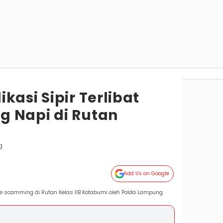
kasi Sipir Terlibat
 Napi di Rutan
g
Add Us on Google
e scamming di Rutan Kelas IIB Kotabumi oleh Polda Lampung.