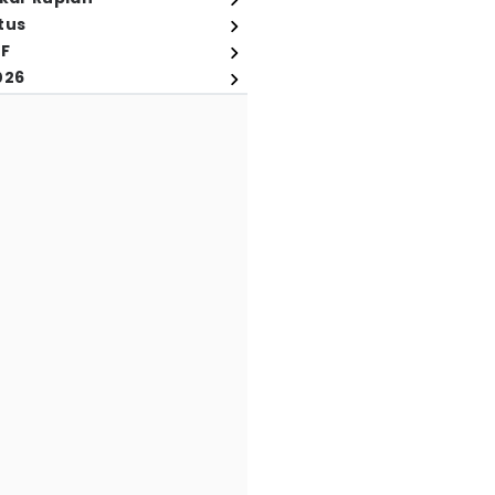
tus
FF
026