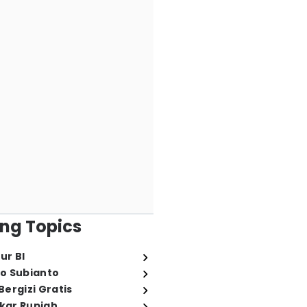
ng Topics
ur BI
o Subianto
ergizi Gratis
ukar Rupiah