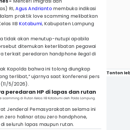
mes -
Menteri Imigrasi dan
s) RI,
Agus Andrianto
membuka indikasi
r dalam praktik love scamming melibatkan
elas IIB
Kotabumi
, Kabupaten Lampung
a tidak akan menutup-nutupi apabila
rsebut ditemukan keterlibatan pegawai
 terkait peredaran handphone ilegal di
k Kapolda bahwa ini tolong diungkap
Tonton leb
ng terlibat,” ujarnya saat konferensi pers
(11/5/2026).
ya peredaran HP di lapas dan rutan
e scamming di Rutan Kelas IIB Kotabumi oleh Polda Lampung.
at Jenderal Pemasyarakatan selama ini
n zero halinar atau zero handphone,
 di seluruh lapas maupun rutan.