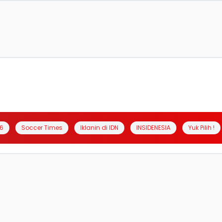
6
Soccer Times
Iklanin di IDN
INSIDENESIA
Yuk Pilih !