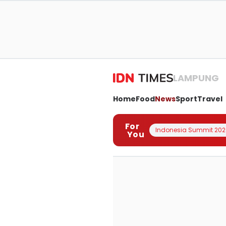
LAMPUNG
Home
Food
News
Sport
Travel
For
Indonesia Summit 202
You